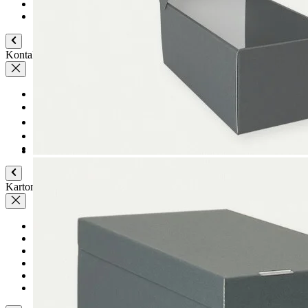
Online - Support
Vertrag widerrufen
Kontakt
Kontaktformular
Ansprechpartner
Vertriebspartner Ausland
Anfahrt
Veranstaltungs- und Messetermine
Karton
Passepartoutkarton
Museumskarton
Rückwandkarton
Archivkarton
Fotoarchivkarton
Löschkarton