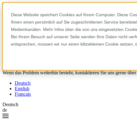
Skip to content
Diese Website speichert Cookies auf Ihrem Computer. Diese Coo
Ihnen einen persönlich auf Sie zugeschnittenen Service bereitst
Hoppla! Da ist etwas schiefgelaufen.
Medienkanälen. Mehr Infos über die von uns eingesetzten Cookies
Bei Ihrem Besuch auf unserer Seite werden Ihre Daten nicht verf
Bitte versuchen Sie Folgendes:
entsprechen, müssen wir nur einen klitzekleinen Cookie setzen, 
Laden Sie die Seite neu.
Leeren Sie Ihren Browser-Cache.
Versuchen Sie es später noch einmal.
Wenn das Problem weiterhin besteht, kontaktieren Sie uns gerne über
Deutsch
English
Français
Deutsch
de