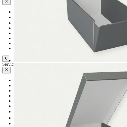
Aktuell
Karriere
Philosophie
Nachhaltigkeit
Mitgliedschaften
Firmenchronik
Firmenportrait
Auszeichnungen
Service
Plus-Leistungen
Anleitungen
Sendungsverfolgung
Faltanleitungen
Papierhandhabung
Toleranzen
Newsletter
Filme
Download