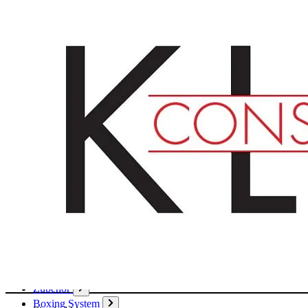
Deutsch
English
Français
Produkte
Karton
Passepartouts
Wellpappe
Wabe
Papier
Boxen
Hülsen
Aktendeckel / Mappen
Umschläge / Hüllen
Klebstoffe / Klebebänder
Zubehör
Boxing System