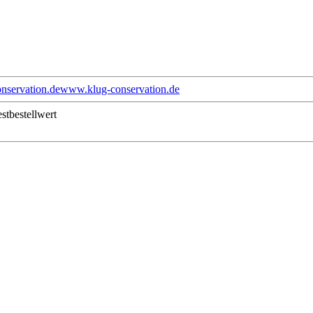
nservation.de
www.klug-conservation.de
stbestellwert