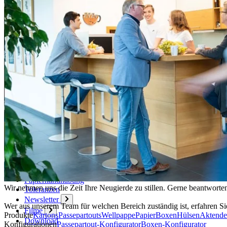
Aktuell
Karriere
Philosophie
Nachhaltigkeit
Mitgliedschaften
Firmenchronik
Firmenportrait
Auszeichnungen
Service
Plus-Leistungen
Anleitungen
Sendungsverfolgung
Faltanleitungen
Papierhandhabung
Wir nehmen uns die Zeit Ihre Neugierde zu stillen. Gerne beantworten
Toleranzen
Newsletter
Wer aus unserem Team für welchen Bereich zuständig ist, erfahren Si
Filme
Produkte
Kartons
Passepartouts
Wellpappe
Papier
Boxen
Hülsen
Aktende
Download
Konfigurationen
Passepartout-Konfigurator
Boxen-Konfigurator