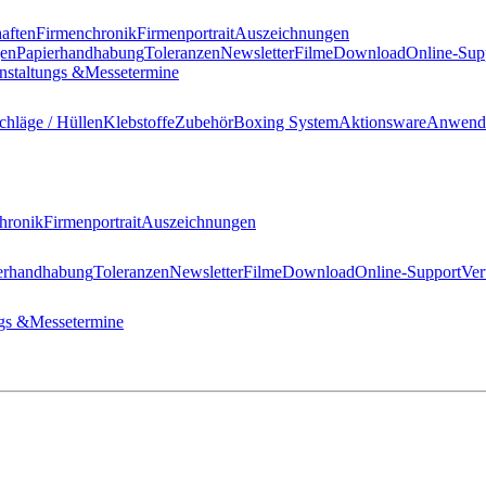
haften
Firmenchronik
Firmenportrait
Auszeichnungen
gen
Papierhandhabung
Toleranzen
Newsletter
Filme
Download
Online-Sup
nstaltungs &
Messetermine
hläge / Hüllen
Klebstoffe
Zubehör
Boxing System
Aktionsware
Anwend
hronik
Firmenportrait
Auszeichnungen
erhandhabung
Toleranzen
Newsletter
Filme
Download
Online-Support
Ver
gs &
Messetermine