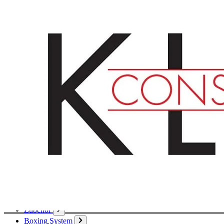
Deutsch
English
Français
Produkte
Karton
Passepartouts
Wellpappe
Wabe
Papier
Boxen
Hülsen
Aktendeckel / Mappen
Umschläge / Hüllen
Klebstoffe / Klebebänder
Zubehör
Boxing System