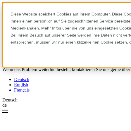
Skip to content
Diese Website speichert Cookies auf Ihrem Computer. Diese Coo
Ihnen einen persönlich auf Sie zugeschnittenen Service bereitst
Hoppla! Da ist etwas schiefgelaufen.
Medienkanälen. Mehr Infos über die von uns eingesetzten Cookies
Bei Ihrem Besuch auf unserer Seite werden Ihre Daten nicht verf
Bitte versuchen Sie Folgendes:
entsprechen, müssen wir nur einen klitzekleinen Cookie setzen, 
Laden Sie die Seite neu.
Leeren Sie Ihren Browser-Cache.
Versuchen Sie es später noch einmal.
Wenn das Problem weiterhin besteht, kontaktieren Sie uns gerne über
Deutsch
English
Français
Deutsch
de