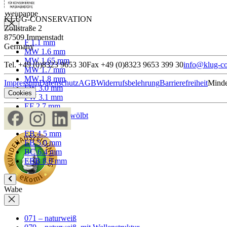
Wellpappe
KLUG-CONSERVATION
Zollstraße 2
87509 Immenstadt
F 1.1 mm
Germany
MW 1.6 mm
MW 1.65 mm
Tel. +49 (0)8323 9653 30
Fax +49 (0)8323 9653 399 30
info@klug-co
MW 1.7 mm
MW 1.8 mm
Impressum
Datenschutz
AGB
Widerrufsbelehrung
Barrierefreiheit
Minde
FW 3.0 mm
Cookies
FW 3.1 mm
EF 2.7 mm
EF 2.7 mm gewölbt
EF 3.0 mm
EB 4.5 mm
EB 5.0 mm
BC 6.4 mm
EBB 8.0 mm
Wabe
071 – naturweiß