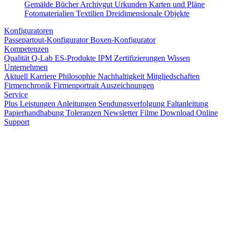
Gemälde
Bücher
Archivgut
Urkunden
Karten und Pläne
Fotomaterialien
Textilien
Dreidimensionale Objekte
Konfiguratoren
Passepartout-Konfigurator
Boxen-Konfigurator
Kompetenzen
Qualität
Q-Lab
ES-Produkte
IPM
Zertifizierungen
Wissen
Unternehmen
Aktuell
Karriere
Philosophie
Nachhaltigkeit
Mitgliedschaften
Firmenchronik
Firmenportrait
Auszeichnungen
Service
Plus Leistungen
Anleitungen
Sendungsverfolgung
Faltanleitung
Papierhandhabung
Toleranzen
Newsletter
Filme
Download
Online
Support