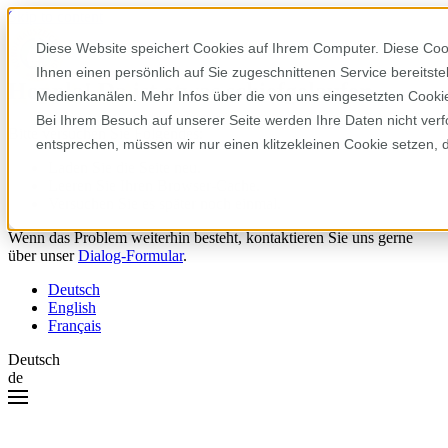
Skip to content
Diese Website speichert Cookies auf Ihrem Computer. Diese Coo
Ihnen einen persönlich auf Sie zugeschnittenen Service bereitst
Hoppla! Da ist etwas schiefgelaufen.
Medienkanälen. Mehr Infos über die von uns eingesetzten Cookies
Bei Ihrem Besuch auf unserer Seite werden Ihre Daten nicht verf
Bitte versuchen Sie Folgendes:
entsprechen, müssen wir nur einen klitzekleinen Cookie setzen, 
Laden Sie die Seite neu.
Leeren Sie Ihren Browser-Cache.
Versuchen Sie es später noch einmal.
Wenn das Problem weiterhin besteht, kontaktieren Sie uns gerne
über unser
Dialog-Formular
.
Deutsch
English
Français
Deutsch
de