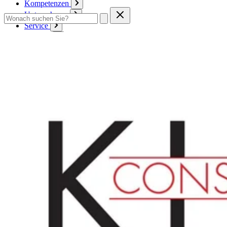
Kompetenzen
Unternehmen
Service
Kontakt
Zum Warenkorb
Anmelden
Deutsch
Deutsch
English
Français
Produkte
Karton
Passepartouts
Wellpappe
Wabe