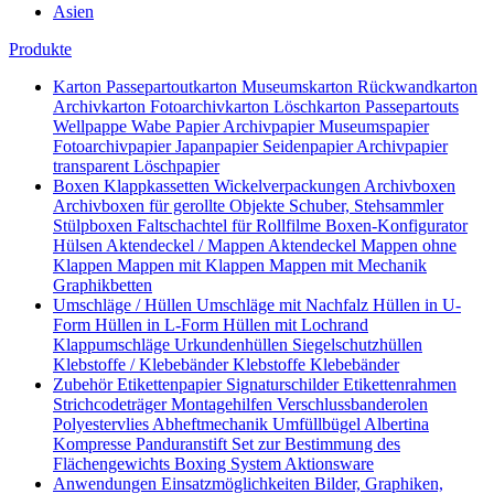
Asien
Produkte
Karton
Passepartoutkarton
Museumskarton
Rückwandkarton
Archivkarton
Fotoarchivkarton
Löschkarton
Passepartouts
Wellpappe
Wabe
Papier
Archivpapier
Museumspapier
Fotoarchivpapier
Japanpapier
Seidenpapier
Archivpapier
transparent
Löschpapier
Boxen
Klappkassetten
Wickelverpackungen
Archivboxen
Archivboxen für gerollte Objekte
Schuber, Stehsammler
Stülpboxen
Faltschachtel für Rollfilme
Boxen-Konfigurator
Hülsen
Aktendeckel / Mappen
Aktendeckel
Mappen ohne
Klappen
Mappen mit Klappen
Mappen mit Mechanik
Graphikbetten
Umschläge / Hüllen
Umschläge mit Nachfalz
Hüllen in U-
Form
Hüllen in L-Form
Hüllen mit Lochrand
Klappumschläge
Urkundenhüllen
Siegelschutzhüllen
Klebstoffe / Klebebänder
Klebstoffe
Klebebänder
Zubehör
Etikettenpapier
Signaturschilder
Etikettenrahmen
Strichcodeträger
Montagehilfen
Verschlussbanderolen
Polyestervlies
Abheftmechanik
Umfüllbügel
Albertina
Kompresse
Panduranstift
Set zur Bestimmung des
Flächengewichts
Boxing System
Aktionsware
Anwendungen
Einsatzmöglichkeiten
Bilder, Graphiken,