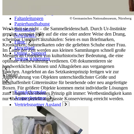
Plus-Leistungen
Anleitungen
Sendungsverfolgung
Faltanleitungen
© Germanisches Nationalmuseum, Nürnberg
Papierhandhabung
Wer kennt sie nicht – die Sammelleidenschaft. Durch Ur-Instinkte
Toleranzen
geprägt, verspürt jeder auf die eine oder andere Weise den Drang,
Newsletter
scheinbar Unnützes anzuhäufen: Seien es nun Briefmarken,
Filme
Kronkorken, Sammelkarten oder die geliebten Schuhe einer Frau.
Download
Im Laufe der Zeit werden aus kleinen Sammlungen schnell große
Online - Support
Mengen an Objekten von kulturhistorischer Bedeutung, die eine
Vertrag widerrufen
optimale Aufbewahrung verdienen. Oft dokumentieren sie
handwerkliches Können und Alltagsleben aus vergangenen
Epochen. Angelehnt an das Setzkastenprinzip fertigen wir zur
Kontakt
Aufbewahrung von Objekten unterschiedlichster Größe und
Beschaffenheit Gittereinsätze für bestehende oder neu angefertigte
Boxen. Für größere Objekte kommen meist individuelle Lösungen
Kontaktformular
zum Tragen. Als oberstes Prinzip gilt immer: Wertbeständigkeit kann
Ansprechpartner
nur über eine perfekt angepasste Konservierung erreicht werden.
Vertriebspartner Ausland
Anfahrt
Veranstaltungs- und Messetermine
Karton