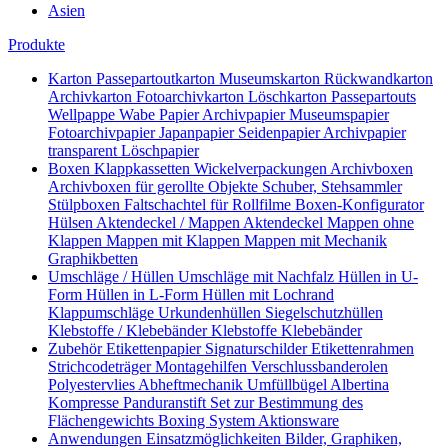
Asien
Produkte
Karton
Passepartoutkarton
Museumskarton
Rückwandkarton
Archivkarton
Fotoarchivkarton
Löschkarton
Passepartouts
Wellpappe
Wabe
Papier
Archivpapier
Museumspapier
Fotoarchivpapier
Japanpapier
Seidenpapier
Archivpapier
transparent
Löschpapier
Boxen
Klappkassetten
Wickelverpackungen
Archivboxen
Archivboxen für gerollte Objekte
Schuber, Stehsammler
Stülpboxen
Faltschachtel für Rollfilme
Boxen-Konfigurator
Hülsen
Aktendeckel / Mappen
Aktendeckel
Mappen ohne
Klappen
Mappen mit Klappen
Mappen mit Mechanik
Graphikbetten
Umschläge / Hüllen
Umschläge mit Nachfalz
Hüllen in U-
Form
Hüllen in L-Form
Hüllen mit Lochrand
Klappumschläge
Urkundenhüllen
Siegelschutzhüllen
Klebstoffe / Klebebänder
Klebstoffe
Klebebänder
Zubehör
Etikettenpapier
Signaturschilder
Etikettenrahmen
Strichcodeträger
Montagehilfen
Verschlussbanderolen
Polyestervlies
Abheftmechanik
Umfüllbügel
Albertina
Kompresse
Panduranstift
Set zur Bestimmung des
Flächengewichts
Boxing System
Aktionsware
Anwendungen
Einsatzmöglichkeiten
Bilder, Graphiken,