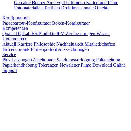
Gemälde
Bücher
Archivgut
Urkunden
Karten und Pläne
Fotomaterialien
Textilien
Dreidimensionale Objekte
Konfiguratoren
Passepartout-Konfigurator
Boxen-Konfigurator
Kompetenzen
Qualität
Q-Lab
ES-Produkte
IPM
Zertifizierungen
Wissen
Unternehmen
Aktuell
Karriere
Philosophie
Nachhaltigkeit
Mitgliedschaften
Firmenchronik
Firmenportrait
Auszeichnungen
Service
Plus Leistungen
Anleitungen
Sendungsverfolgung
Faltanleitung
Papierhandhabung
Toleranzen
Newsletter
Filme
Download
Online
Support