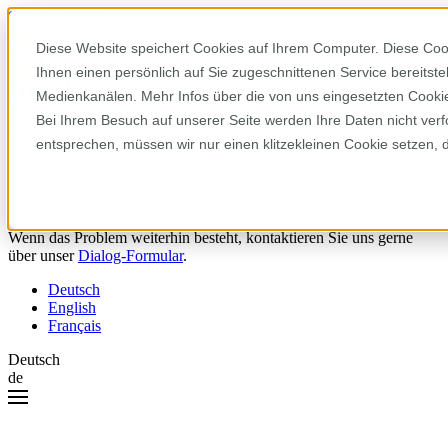
Skip to content
Diese Website speichert Cookies auf Ihrem Computer. Diese Coo
Ihnen einen persönlich auf Sie zugeschnittenen Service bereitst
Hoppla! Da ist etwas schiefgelaufen.
Medienkanälen. Mehr Infos über die von uns eingesetzten Cookies
Bei Ihrem Besuch auf unserer Seite werden Ihre Daten nicht verf
Bitte versuchen Sie Folgendes:
entsprechen, müssen wir nur einen klitzekleinen Cookie setzen, 
Laden Sie die Seite neu.
Leeren Sie Ihren Browser-Cache.
Versuchen Sie es später noch einmal.
Wenn das Problem weiterhin besteht, kontaktieren Sie uns gerne
über unser
Dialog-Formular
.
Deutsch
English
Français
Deutsch
de