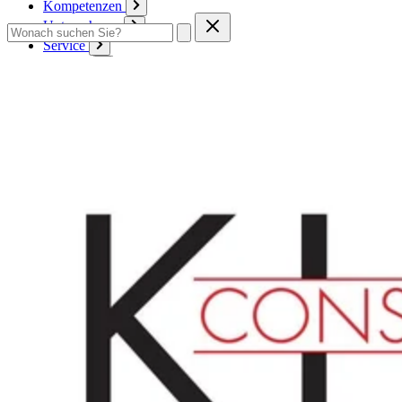
Kompetenzen
Unternehmen
Service
Kontakt
Zum Warenkorb
Anmelden
Deutsch
Deutsch
English
Français
Produkte
Karton
Passepartouts
Wellpappe
Wabe