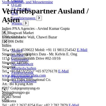
Qualität
Veranstaltungs- und Messetermine
Q-Lab
Vertriebspartner Ausland /
ES-Produkte
IPM
Asien
Zertifizierungen
Wissen
Indien
PNA Agencies - Arvind Kumar Gupta
36, Bhagwati Market
Unternehmen
3795, Gali Lohe Wali, Chawri Bazar
110 006 Delhi
Indien
Tel.: +91 11 4539022
Mobil: +91 11 9811254542
E-Mail
Aktuell
Singapur
Micrographics Data - Mr. Kelvin E. Ong
Karriere
115A Commonwealth Drive #02-10/16
Philosophie
Singapur 149596
Nachhaltigkeit
Singapur
Mitgliedschaften
Tel.: +65 64727255 // +65 97276178
E-Mail
Firmenchronik
www.micrographicsdata.com
Firmenportrait
Südkorea
Fides International Co.
Auszeichnungen
Att.: Bo Kyung Kim
#217 Gukjegeumyung-ro
Yeongdeungpo-gu
Service
07343 Seoul
Südkorea
Tel.: +82 2 2637 8254
Fax: +82 2 782 7879
E-Mail