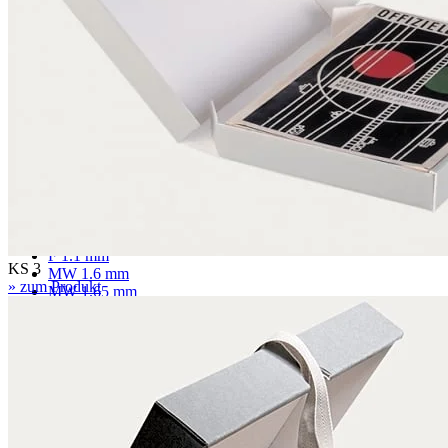
Passepartoutkarton
Museumskarton
Rückwandkarton
Archivkarton
Fotoarchivkarton
Löschkarton
Wellpappe
F 1.1 mm
KS 3
MW 1.6 mm
» zum Produkt
MW 1.65 mm
MW 1.7 mm
MW 1.8 mm
FW 3.0 mm
FW 3.1 mm
EF 2.7 mm
EF 2.7 mm gewölbt
EF 3.0 mm
EB 4.5 mm