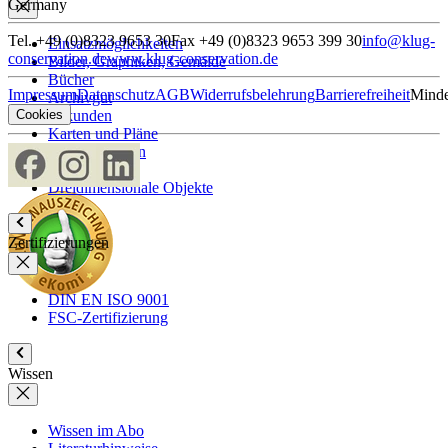
Germany
Tel. +49 (0)8323 9653 30
Fax +49 (0)8323 9653 399 30
info@klug-
Einsatzmöglichkeiten
conservation.de
www.klug-conservation.de
Bilder, Graphiken, Gemälde
Bücher
Impressum
Datenschutz
AGB
Widerrufsbelehrung
Barrierefreiheit
Minde
Archivgut
Urkunden
Cookies
Karten und Pläne
Fotomaterialien
Textilien
Dreidimensionale Objekte
Zertifizierungen
DIN EN ISO 9001
FSC-Zertifizierung
Wissen
Wissen im Abo