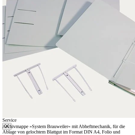
Qualität
Q-Lab
ES-Produkte
IPM
Zertifizierungen
Wissen
Unternehmen
Aktuell
Karriere
Philosophie
Nachhaltigkeit
Mitgliedschaften
Firmenchronik
Firmenportrait
Auszeichnungen
Service
Archivmappe »System Brauweiler« mit Abheftmechanik, für die
Ablage von gelochtem Blattgut im Format DIN A4, Folio und