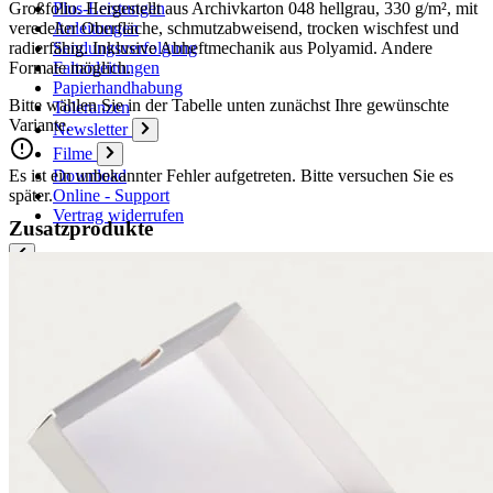
Großfolio. Hergestellt aus Archivkarton 048 hellgrau, 330 g/m², mit
Plus-Leistungen
veredelter Oberfläche, schmutzabweisend, trocken wischfest und
Anleitungen
radierfähig. Inklusive Abheftmechanik aus Polyamid. Andere
Sendungsverfolgung
Formate möglich.
Faltanleitungen
Papierhandhabung
Bitte wählen Sie in der Tabelle unten zunächst Ihre gewünschte
Toleranzen
Variante.
Newsletter
Filme
Es ist ein unbekannter Fehler aufgetreten. Bitte versuchen Sie es
Download
später.
Online - Support
Vertrag widerrufen
Zusatzprodukte
Kontakt
Kontaktformular
Ansprechpartner
Vertriebspartner Ausland
Anfahrt
Veranstaltungs- und Messetermine
Karton