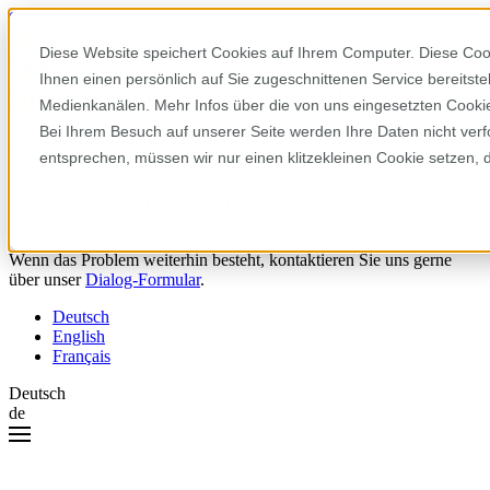
Skip to content
Diese Website speichert Cookies auf Ihrem Computer. Diese Coo
Ihnen einen persönlich auf Sie zugeschnittenen Service bereitst
Hoppla! Da ist etwas schiefgelaufen.
Medienkanälen. Mehr Infos über die von uns eingesetzten Cookies
Bei Ihrem Besuch auf unserer Seite werden Ihre Daten nicht verf
Bitte versuchen Sie Folgendes:
entsprechen, müssen wir nur einen klitzekleinen Cookie setzen, 
Laden Sie die Seite neu.
Leeren Sie Ihren Browser-Cache.
Versuchen Sie es später noch einmal.
Wenn das Problem weiterhin besteht, kontaktieren Sie uns gerne
über unser
Dialog-Formular
.
Deutsch
English
Français
Deutsch
de