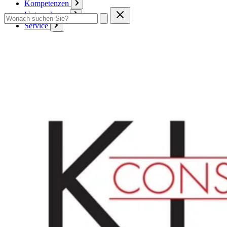
Kompetenzen
Unternehmen
Service
Kontakt
Zum Warenkorb
Anmelden
Deutsch
Deutsch
English
Français
Produkte
Karton
Passepartouts
Wellpappe
Wabe