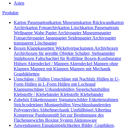
Asien
Produkte
Karton
Passepartoutkarton
Museumskarton
Rückwandkarton
Archivkarton
Fotoarchivkarton
Löschkarton
Passepartouts
Wellpappe
Wabe
Papier
Archivpapier
Museumspapier
Fotoarchivpapier
Japanpapier
Seidenpapier
Archivpapier
transparent
Löschpapier
Boxen
Klappkassetten
Wickelverpackungen
Archivboxen
Archivboxen für gerollte Objekte
Schuber, Stehsammler
Stülpboxen
Faltschachtel für Rollfilme
Boxen-Konfigurator
Hülsen
Aktendeckel / Mappen
Aktendeckel
Mappen ohne
Klappen
Mappen mit Klappen
Mappen mit Mechanik
Graphikbetten
Umschläge / Hüllen
Umschläge mit Nachfalz
Hüllen in U-
Form
Hüllen in L-Form
Hüllen mit Lochrand
Klappumschläge
Urkundenhüllen
Siegelschutzhüllen
Klebstoffe / Klebebänder
Klebstoffe
Klebebänder
Zubehör
Etikettenpapier
Signaturschilder
Etikettenrahmen
Strichcodeträger
Montagehilfen
Verschlussbanderolen
Polyestervlies
Abheftmechanik
Umfüllbügel
Albertina
Kompresse
Panduranstift
Set zur Bestimmung des
Flächengewichts
Boxing System
Aktionsware
Anwendungen
Einsatzmöglichkeiten
Bilder, Graphiken,