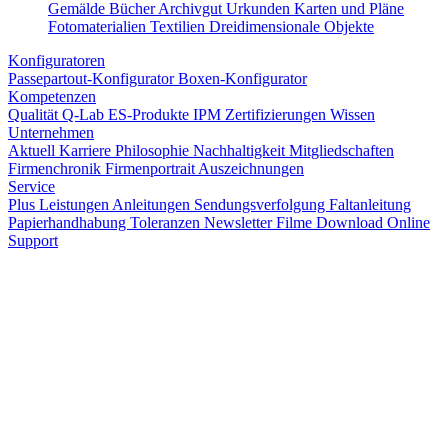
Gemälde
Bücher
Archivgut
Urkunden
Karten und Pläne
Fotomaterialien
Textilien
Dreidimensionale Objekte
Konfiguratoren
Passepartout-Konfigurator
Boxen-Konfigurator
Kompetenzen
Qualität
Q-Lab
ES-Produkte
IPM
Zertifizierungen
Wissen
Unternehmen
Aktuell
Karriere
Philosophie
Nachhaltigkeit
Mitgliedschaften
Firmenchronik
Firmenportrait
Auszeichnungen
Service
Plus Leistungen
Anleitungen
Sendungsverfolgung
Faltanleitung
Papierhandhabung
Toleranzen
Newsletter
Filme
Download
Online
Support