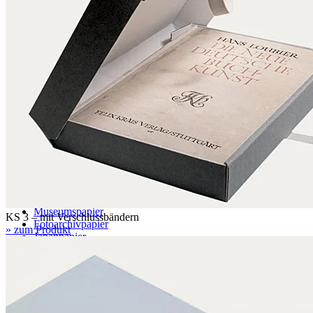
EB 5.0 mm
BC 6.4 mm
EBB 8.0 mm
Wabe
071 – naturweiß
079 – naturweiß, mit Wellenstruktur
Papier
Archivpapier
Museumspapier
KS 3 – mit Verschlussbändern
Fotoarchivpapier
» zum Produkt
Japanpapier
Seidenpapier
Archivpapier transparent
Löschpapier