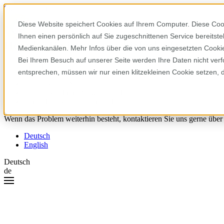
Skip to content
Diese Website speichert Cookies auf Ihrem Computer. Diese Coo
Ihnen einen persönlich auf Sie zugeschnittenen Service bereitst
Hoppla! Da ist etwas schiefgelaufen.
Medienkanälen. Mehr Infos über die von uns eingesetzten Cookies
Bei Ihrem Besuch auf unserer Seite werden Ihre Daten nicht verf
Bitte versuchen Sie Folgendes:
entsprechen, müssen wir nur einen klitzekleinen Cookie setzen, 
Laden Sie die Seite neu.
Leeren Sie Ihren Browser-Cache.
Versuchen Sie es später noch einmal.
Wenn das Problem weiterhin besteht, kontaktieren Sie uns gerne über
Deutsch
English
Deutsch
de