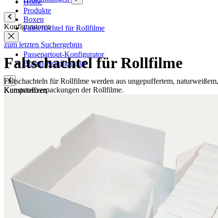
Home
Produkte
Boxen
Konfiguratoren
Faltschachtel für Rollfilme
zum letzten Suchergebnis
Passepartout-Konfigurator
Faltschachtel für Rollfilme
Boxen-Konfigurator
Faltschachteln für Rollfilme werden aus ungepuffertem, naturweißem, 0
Kunststoffverpackungen der Rollfilme.
Kompetenzen
Qualität
Q-Lab
ES-Produkte
IPM
Zertifizierungen
Wissen
Unternehmen