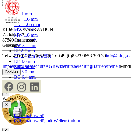
F 1.1 mm
MW 1.6 mm
MW 1.65 mm
KLUG-CONSERVATION
MW 1.7 mm
Zollstraße 2
MW 1.8 mm
87509 Immenstadt
FW 3.0 mm
Germany
FW 3.1 mm
EF 2.7 mm
Tel. +49 (0)8323 9653 30
Fax +49 (0)8323 9653 399 30
info@klug-co
EF 2.7 mm gewölbt
EF 3.0 mm
Impressum
Datenschutz
AGB
Widerrufsbelehrung
Barrierefreiheit
Minde
EB 4.5 mm
EB 5.0 mm
Cookies
BC 6.4 mm
EBB 8.0 mm
Wabe
071 – naturweiß
079 – naturweiß, mit Wellenstruktur