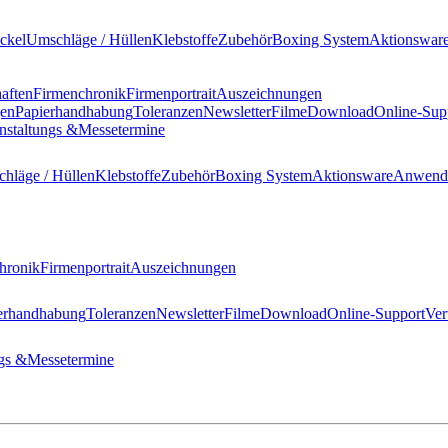
ckel
Umschläge / Hüllen
Klebstoffe
Zubehör
Boxing System
Aktionswar
haften
Firmenchronik
Firmenportrait
Auszeichnungen
gen
Papierhandhabung
Toleranzen
Newsletter
Filme
Download
Online-Sup
nstaltungs &
Messetermine
hläge / Hüllen
Klebstoffe
Zubehör
Boxing System
Aktionsware
Anwend
hronik
Firmenportrait
Auszeichnungen
erhandhabung
Toleranzen
Newsletter
Filme
Download
Online-Support
Ver
gs &
Messetermine