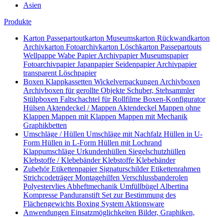
Asien
Produkte
Karton
Passepartoutkarton
Museumskarton
Rückwandkarton
Archivkarton
Fotoarchivkarton
Löschkarton
Passepartouts
Wellpappe
Wabe
Papier
Archivpapier
Museumspapier
Fotoarchivpapier
Japanpapier
Seidenpapier
Archivpapier
transparent
Löschpapier
Boxen
Klappkassetten
Wickelverpackungen
Archivboxen
Archivboxen für gerollte Objekte
Schuber, Stehsammler
Stülpboxen
Faltschachtel für Rollfilme
Boxen-Konfigurator
Hülsen
Aktendeckel / Mappen
Aktendeckel
Mappen ohne
Klappen
Mappen mit Klappen
Mappen mit Mechanik
Graphikbetten
Umschläge / Hüllen
Umschläge mit Nachfalz
Hüllen in U-
Form
Hüllen in L-Form
Hüllen mit Lochrand
Klappumschläge
Urkundenhüllen
Siegelschutzhüllen
Klebstoffe / Klebebänder
Klebstoffe
Klebebänder
Zubehör
Etikettenpapier
Signaturschilder
Etikettenrahmen
Strichcodeträger
Montagehilfen
Verschlussbanderolen
Polyestervlies
Abheftmechanik
Umfüllbügel
Albertina
Kompresse
Panduranstift
Set zur Bestimmung des
Flächengewichts
Boxing System
Aktionsware
Anwendungen
Einsatzmöglichkeiten
Bilder, Graphiken,