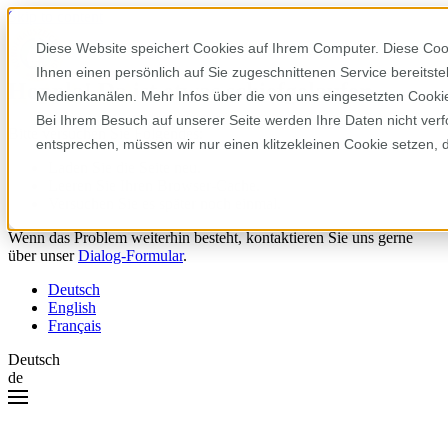
Skip to content
Diese Website speichert Cookies auf Ihrem Computer. Diese Coo
Ihnen einen persönlich auf Sie zugeschnittenen Service bereitst
Hoppla! Da ist etwas schiefgelaufen.
Medienkanälen. Mehr Infos über die von uns eingesetzten Cookies
Bei Ihrem Besuch auf unserer Seite werden Ihre Daten nicht verf
Bitte versuchen Sie Folgendes:
entsprechen, müssen wir nur einen klitzekleinen Cookie setzen, 
Laden Sie die Seite neu.
Leeren Sie Ihren Browser-Cache.
Versuchen Sie es später noch einmal.
Wenn das Problem weiterhin besteht, kontaktieren Sie uns gerne
über unser
Dialog-Formular
.
Deutsch
English
Français
Deutsch
de