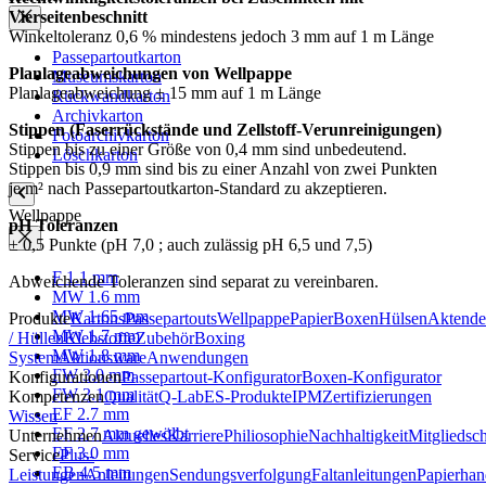
Vierseitenbeschnitt
Winkeltoleranz 0,6 % mindestens jedoch 3 mm auf 1 m Länge
Passepartoutkarton
Planlageabweichungen von Wellpappe
Museumskarton
Planlageabweichung ± 15 mm auf 1 m Länge
Rückwandkarton
Archivkarton
Stippen (Faserrückstände und Zellstoff-Verunreinigungen)
Fotoarchivkarton
Stippen bis zu einer Größe von 0,4 mm sind unbedeutend.
Löschkarton
Stippen bis 0,9 mm sind bis zu einer Anzahl von zwei Punkten
je m² nach Passepartoutkarton-Standard zu akzeptieren.
Wellpappe
pH Toleranzen
± 0,5 Punkte (pH 7,0 ; auch zulässig pH 6,5 und 7,5)
F 1.1 mm
Abweichende Toleranzen sind separat zu vereinbaren.
MW 1.6 mm
MW 1.65 mm
Produkte
Kartons
Passepartouts
Wellpappe
Papier
Boxen
Hülsen
Aktende
MW 1.7 mm
/ Hüllen
Klebstoffe
Zubehör
Boxing
MW 1.8 mm
System
Aktionsware
Anwendungen
FW 3.0 mm
Konfigurationen
Passepartout-Konfigurator
Boxen-Konfigurator
FW 3.1 mm
Kompetenzen
Qualität
Q-Lab
ES-Produkte
IPM
Zertifizierungen
EF 2.7 mm
Wissen
EF 2.7 mm gewölbt
Unternehmen
Aktuelles
Karriere
Philiosophie
Nachhaltigkeit
Mitgliedsc
EF 3.0 mm
Service
Plus-
EB 4.5 mm
Leistungen
Anleitungen
Sendungsverfolgung
Faltanleitungen
Papierha