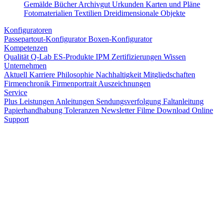
Gemälde
Bücher
Archivgut
Urkunden
Karten und Pläne
Fotomaterialien
Textilien
Dreidimensionale Objekte
Konfiguratoren
Passepartout-Konfigurator
Boxen-Konfigurator
Kompetenzen
Qualität
Q-Lab
ES-Produkte
IPM
Zertifizierungen
Wissen
Unternehmen
Aktuell
Karriere
Philosophie
Nachhaltigkeit
Mitgliedschaften
Firmenchronik
Firmenportrait
Auszeichnungen
Service
Plus Leistungen
Anleitungen
Sendungsverfolgung
Faltanleitung
Papierhandhabung
Toleranzen
Newsletter
Filme
Download
Online
Support