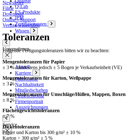
Qualität
Newsletter
Q-Lab
Filme
ES-Produkte
Download
IPM
Online - Support
Zertifizierungen
Vertrag widerrufen
Wissen
Toleranzen
Unternehmen
Folgende Fertigungstoleranzen bitten wir zu beachten:
Mengentoleranzen für Papier
Aktuell
± 3 % mindestens jedoch ± 5 Bogen je Verkaufseinheit (VE)
Karriere
Mengentoleranzen für Karton, Wellpappe
Philosophie
± 3 %
Nachhaltigkeit
Mitgliedschaften
Mengentoleranzen für Umschläge/Hüllen, Mappen, Boxen
Firmenchronik
± 8 %
Firmenportrait
Auszeichnungen
Flächengewichtstoleranzen
± 7 %
Service
Dickentoleranzen
Papier und Karton bis 300 g/m² ± 10 %
Karton > 300 g/m² ± 5 %