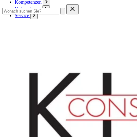
Kompetenzen
Unternehmen
Service
Kontakt
Zum Warenkorb
Anmelden
Deutsch
Deutsch
English
Français
Produkte
Karton
Passepartouts
Wellpappe
Wabe