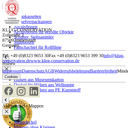
Boxen
Klappkassetten
Wickelverpackungen
Archivboxen
KLUG-CONSERVATION
Archivboxen für gerollte Objekte
Zollstraße 2
Schuber, Stehsammler
87509 Immenstadt
Stülpboxen
Germany
Faltschachtel für Rollfilme
Tel. +49 (0)8323 9653 30
Fax +49 (0)8323 9653 399 30
info@klug-
conservation.de
www.klug-conservation.de
Hülsen
Impressum
Datenschutz
AGB
Widerrufsbelehrung
Barrierefreiheit
Minde
Cookies
Hülsen aus Museumskarton
Deckel für Hülsen aus Wellpappe
Deckel für Hülsen aus PE Kunststoff
Aktendeckel / Mappen
Aktendeckel
Mappen ohne Klappen