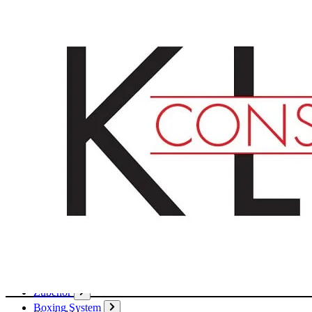
Deutsch
English
Français
Produkte
Karton
Passepartouts
Wellpappe
Wabe
Papier
Boxen
Hülsen
Aktendeckel / Mappen
Umschläge / Hüllen
Klebstoffe / Klebebänder
Zubehör
Boxing System