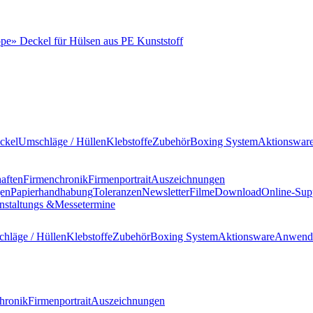
ppe
»
Deckel für Hülsen aus PE Kunststoff
ckel
Umschläge / Hüllen
Klebstoffe
Zubehör
Boxing System
Aktionswar
haften
Firmenchronik
Firmenportrait
Auszeichnungen
gen
Papierhandhabung
Toleranzen
Newsletter
Filme
Download
Online-Sup
nstaltungs &
Messetermine
hläge / Hüllen
Klebstoffe
Zubehör
Boxing System
Aktionsware
Anwend
hronik
Firmenportrait
Auszeichnungen