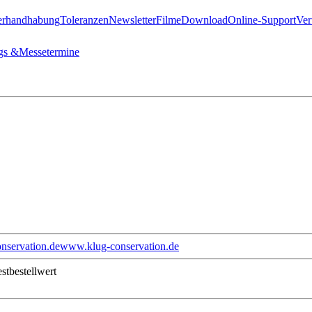
erhandhabung
Toleranzen
Newsletter
Filme
Download
Online-Support
Ver
gs &
Messetermine
nservation.de
www.klug-conservation.de
stbestellwert