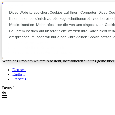
Skip to content
Diese Website speichert Cookies auf Ihrem Computer. Diese Coo
Ihnen einen persönlich auf Sie zugeschnittenen Service bereitst
Hoppla! Da ist etwas schiefgelaufen.
Medienkanälen. Mehr Infos über die von uns eingesetzten Cookies
Bei Ihrem Besuch auf unserer Seite werden Ihre Daten nicht verf
Bitte versuchen Sie Folgendes:
entsprechen, müssen wir nur einen klitzekleinen Cookie setzen, 
Laden Sie die Seite neu.
Leeren Sie Ihren Browser-Cache.
Versuchen Sie es später noch einmal.
Wenn das Problem weiterhin besteht, kontaktieren Sie uns gerne über
Deutsch
English
Français
Deutsch
de