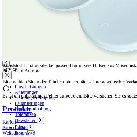
Aktuell
Karriere
Philosophie
Nachhaltigkeit
Mitgliedschaften
Firmenchronik
Firmenportrait
Auszeichnungen
Kunststoff-Eindrückdeckel passend für unsere Hülsen aus Museumskar
Service
Deckel auf Anfrage.
Bitte wählen Sie in der Tabelle unten zunächst Ihre gewünschte Varia
Plus-Leistungen
Anleitungen
Es ist ein unbekannter Fehler aufgetreten. Bitte versuchen Sie es späte
Sendungsverfolgung
Faltanleitungen
Produkte
Papierhandhabung
Toleranzen
Newsletter
Karton
Filme
Passepartouts
Wellpappe
Download