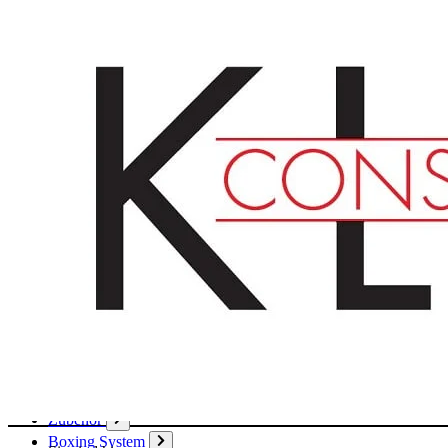
Deutsch
English
Français
Produkte
Karton
Passepartouts
Wellpappe
Wabe
Papier
Boxen
Hülsen
Aktendeckel / Mappen
Umschläge / Hüllen
Klebstoffe / Klebebänder
Zubehör
Boxing System