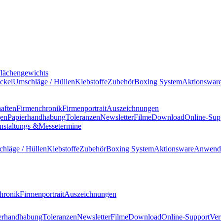
Flächengewichts
ckel
Umschläge / Hüllen
Klebstoffe
Zubehör
Boxing System
Aktionswar
haften
Firmenchronik
Firmenportrait
Auszeichnungen
gen
Papierhandhabung
Toleranzen
Newsletter
Filme
Download
Online-Sup
nstaltungs &
Messetermine
hläge / Hüllen
Klebstoffe
Zubehör
Boxing System
Aktionsware
Anwend
hronik
Firmenportrait
Auszeichnungen
erhandhabung
Toleranzen
Newsletter
Filme
Download
Online-Support
Ver