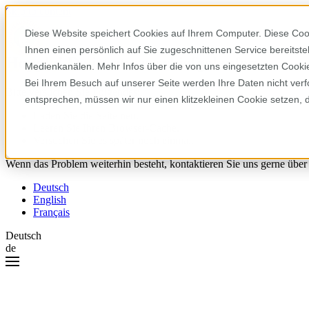
Skip to content
Diese Website speichert Cookies auf Ihrem Computer. Diese Coo
Ihnen einen persönlich auf Sie zugeschnittenen Service bereitst
Hoppla! Da ist etwas schiefgelaufen.
Medienkanälen. Mehr Infos über die von uns eingesetzten Cookies
Bei Ihrem Besuch auf unserer Seite werden Ihre Daten nicht verf
Bitte versuchen Sie Folgendes:
entsprechen, müssen wir nur einen klitzekleinen Cookie setzen, 
Laden Sie die Seite neu.
Leeren Sie Ihren Browser-Cache.
Versuchen Sie es später noch einmal.
Wenn das Problem weiterhin besteht, kontaktieren Sie uns gerne über
Deutsch
English
Français
Deutsch
de