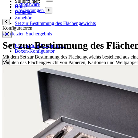
Sie sind hier:
Aktionsware
Home
Anwendungen
Produkte
Zubehör
Set zur Bestimmung des Flächengewichts
Konfiguratoren
zum letzten Suchergebnis
Set zur Bestimmung des Fläche
Passepartout-Konfigurator
Boxen-Konfigurator
Mit dem Set zur Bestimmung des Flächengewichts bestehend aus einer 
Minuten das Flächengewicht von Papieren, Kartonen und Wellpappe
Kompetenzen
Qualität
Q-Lab
ES-Produkte
IPM
Zertifizierungen
Wissen
Unternehmen