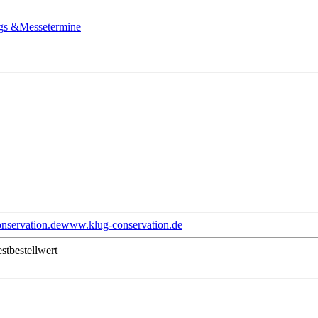
gs &
Messetermine
nservation.de
www.klug-conservation.de
stbestellwert