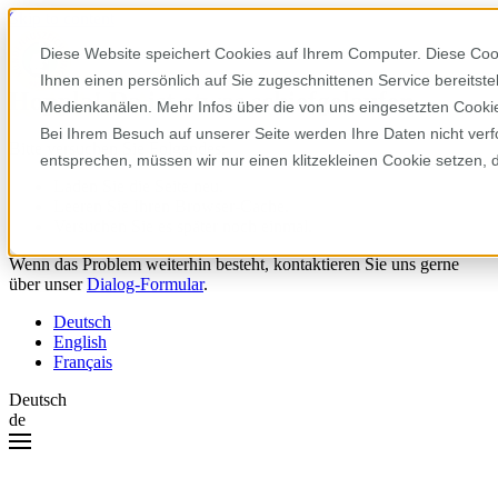
Skip to content
Diese Website speichert Cookies auf Ihrem Computer. Diese Coo
Ihnen einen persönlich auf Sie zugeschnittenen Service bereitst
Hoppla! Da ist etwas schiefgelaufen.
Medienkanälen. Mehr Infos über die von uns eingesetzten Cookies
Bei Ihrem Besuch auf unserer Seite werden Ihre Daten nicht verf
Bitte versuchen Sie Folgendes:
entsprechen, müssen wir nur einen klitzekleinen Cookie setzen, 
Laden Sie die Seite neu.
Leeren Sie Ihren Browser-Cache.
Versuchen Sie es später noch einmal.
Wenn das Problem weiterhin besteht, kontaktieren Sie uns gerne
über unser
Dialog-Formular
.
Deutsch
English
Français
Deutsch
de