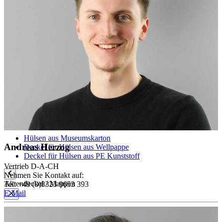
Boxen
Klappkassetten
Wickelverpackungen
Archivboxen
Archivboxen für gerollte Objekte
Schuber, Stehsammler
Stülpboxen
Faltschachtel für Rollfilme
Hülsen
Hülsen aus Museumskarton
Andreas Herzog
Deckel für Hülsen aus Wellpappe
Deckel für Hülsen aus PE Kunststoff
Vertrieb D-A-CH
Nehmen Sie Kontakt auf:
Aktendeckel / Mappen
Tel: +49 (0)8323 9653 393
E-Mail
Aktendeckel
Mappen ohne Klappen