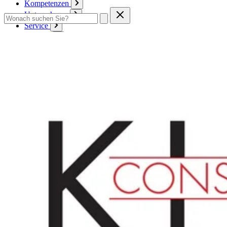
Kompetenzen
Unternehmen
Service
Kontakt
Zum Warenkorb
Anmelden
Deutsch
Deutsch
English
Français
Produkte
Karton
Passepartouts
Wellpappe
Wabe