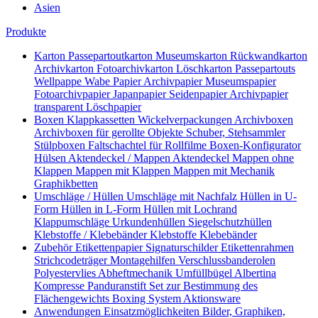
Asien
Produkte
Karton
Passepartoutkarton
Museumskarton
Rückwandkarton
Archivkarton
Fotoarchivkarton
Löschkarton
Passepartouts
Wellpappe
Wabe
Papier
Archivpapier
Museumspapier
Fotoarchivpapier
Japanpapier
Seidenpapier
Archivpapier
transparent
Löschpapier
Boxen
Klappkassetten
Wickelverpackungen
Archivboxen
Archivboxen für gerollte Objekte
Schuber, Stehsammler
Stülpboxen
Faltschachtel für Rollfilme
Boxen-Konfigurator
Hülsen
Aktendeckel / Mappen
Aktendeckel
Mappen ohne
Klappen
Mappen mit Klappen
Mappen mit Mechanik
Graphikbetten
Umschläge / Hüllen
Umschläge mit Nachfalz
Hüllen in U-
Form
Hüllen in L-Form
Hüllen mit Lochrand
Klappumschläge
Urkundenhüllen
Siegelschutzhüllen
Klebstoffe / Klebebänder
Klebstoffe
Klebebänder
Zubehör
Etikettenpapier
Signaturschilder
Etikettenrahmen
Strichcodeträger
Montagehilfen
Verschlussbanderolen
Polyestervlies
Abheftmechanik
Umfüllbügel
Albertina
Kompresse
Panduranstift
Set zur Bestimmung des
Flächengewichts
Boxing System
Aktionsware
Anwendungen
Einsatzmöglichkeiten
Bilder, Graphiken,