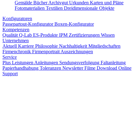
Gemälde
Bücher
Archivgut
Urkunden
Karten und Pläne
Fotomaterialien
Textilien
Dreidimensionale Objekte
Konfiguratoren
Passepartout-Konfigurator
Boxen-Konfigurator
Kompetenzen
Qualität
Q-Lab
ES-Produkte
IPM
Zertifizierungen
Wissen
Unternehmen
Aktuell
Karriere
Philosophie
Nachhaltigkeit
Mitgliedschaften
Firmenchronik
Firmenportrait
Auszeichnungen
Service
Plus Leistungen
Anleitungen
Sendungsverfolgung
Faltanleitung
Papierhandhabung
Toleranzen
Newsletter
Filme
Download
Online
Support