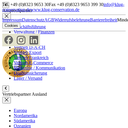
Tel. +49 (0)8323 9653 30
Fax +49 (0)8323 9653 399 30
info@klug-
conservation.de
www.klug-conservation.de
Ansprechpartner
Impressum
Datenschutz
AGB
Widerrufsbelehrung
Barrierefreiheit
Minde
Cookies
Geschäftsführung
Verwaltung / Finanzen
Personal
Einkauf
Vertrieb D-A-CH
Vertrieb Export
Vertrieb Frankreich
Vertrieb E-Commerce
Marketing / Kommunikation
Qualitätssicherung
Lager / Versand
Vertriebspartner Ausland
Europa
Nordamerika
Südamerika
Ozeanien