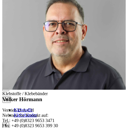
Mappen mit Klappen
Mappen mit Mechanik
Graphikbetten
Umschläge / Hüllen
Umschläge mit Nachfalz
Hüllen in U-Form
Hüllen in L-Form
Hüllen mit Lochrand
Klappumschläge
Urkundenhüllen
Siegelschutzhüllen
Klebstoffe / Klebebänder
Volker Hörmann
Klebstoffe
Vertrieb D-A-CH
Klebebänder
Nehmen Sie Kontakt auf:
Tel.: +49 (0)8323 9653 3471
Fax: +49 (0)8323 9653 399 30