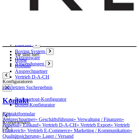
Papier
Boxen
Hülsen
Aktendeckel / Mappen
Umschläge / Hüllen
Klebstoffe / Klebebänder
Zubehör
Boxing System
Sie sind hier:
Aktionsware
Home
Anwendungen
Kontakt
Ansprechpartner
Vertrieb D-A-CH
Konfiguratoren
zum letzten Suchergebnis
Kontakt
Passepartout-Konfigurator
Boxen-Konfigurator
Kontaktformular
Ansprechpartner
»
Geschäftsführung
»
Verwaltung / Finanzen
»
Kompetenzen
Personal
»
Einkauf
»
Vertrieb D-A-CH
»
Vertrieb Export
»
Vertrieb
Frankreich
»
Vertrieb E-Commerce
»
Marketing / Kommunikation
»
Qualitätssicherung
»
Lager / Versand