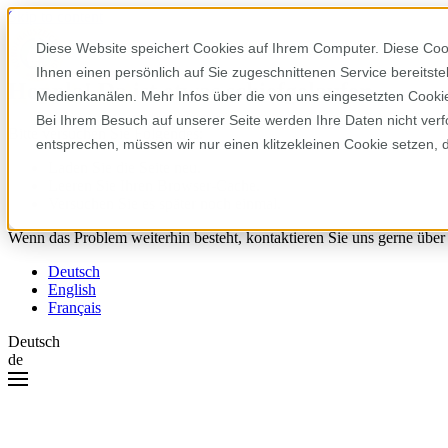
Skip to content
Diese Website speichert Cookies auf Ihrem Computer. Diese Coo
Ihnen einen persönlich auf Sie zugeschnittenen Service bereitst
Hoppla! Da ist etwas schiefgelaufen.
Medienkanälen. Mehr Infos über die von uns eingesetzten Cookies
Bei Ihrem Besuch auf unserer Seite werden Ihre Daten nicht verf
Bitte versuchen Sie Folgendes:
entsprechen, müssen wir nur einen klitzekleinen Cookie setzen, 
Laden Sie die Seite neu.
Leeren Sie Ihren Browser-Cache.
Versuchen Sie es später noch einmal.
Wenn das Problem weiterhin besteht, kontaktieren Sie uns gerne über
Deutsch
English
Français
Deutsch
de