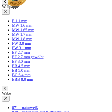
Wellpappe
F 1.1 mm
MW 1.6 mm
MW 1.65 mm
MW 1.7 mm
MW 1.8 mm
FW 3.0 mm
FW 3.1 mm
EF 2.7 mm
EF 2.7 mm gewölbt
EF 3.0 mm
EB 4.5 mm
EB 5.0 mm
BC 6.4 mm
EBB 8.0 mm
Wabe
071 – naturweiß