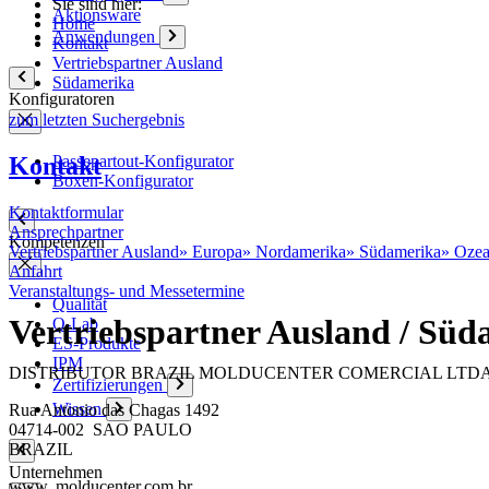
Sie sind hier:
Aktionsware
Home
Anwendungen
Kontakt
Vertriebspartner Ausland
Südamerika
Konfiguratoren
zum letzten Suchergebnis
Kontakt
Passepartout-Konfigurator
Boxen-Konfigurator
Kontaktformular
Ansprechpartner
Kompetenzen
Vertriebspartner Ausland
»
Europa
»
Nordamerika
»
Südamerika
»
Ozea
Anfahrt
Veranstaltungs- und Messetermine
Qualität
Vertriebspartner Ausland / Sü
Q-Lab
ES-Produkte
IPM
DISTRIBUTOR BRAZIL
MOLDUCENTER COMERCIAL LTDA 
Zertifizierungen
Wissen
Rua Antonio das Chagas 1492
04714-002 SAO PAULO
BRAZIL
Unternehmen
www. molducenter.com.br