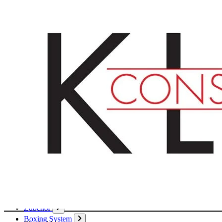
Deutsch
English
Français
Produkte
Karton
Passepartouts
Wellpappe
Wabe
Papier
Boxen
Hülsen
Aktendeckel / Mappen
Umschläge / Hüllen
Klebstoffe / Klebebänder
Zubehör
Boxing System