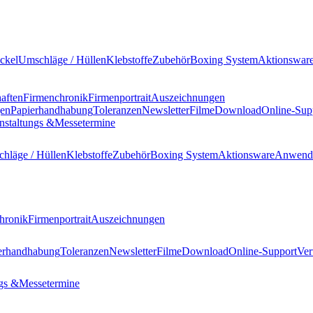
ckel
Umschläge / Hüllen
Klebstoffe
Zubehör
Boxing System
Aktionswar
haften
Firmenchronik
Firmenportrait
Auszeichnungen
gen
Papierhandhabung
Toleranzen
Newsletter
Filme
Download
Online-Sup
nstaltungs &
Messetermine
hläge / Hüllen
Klebstoffe
Zubehör
Boxing System
Aktionsware
Anwend
hronik
Firmenportrait
Auszeichnungen
erhandhabung
Toleranzen
Newsletter
Filme
Download
Online-Support
Ver
gs &
Messetermine