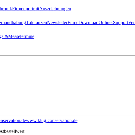
hronik
Firmenportrait
Auszeichnungen
erhandhabung
Toleranzen
Newsletter
Filme
Download
Online-Support
Ver
gs &
Messetermine
nservation.de
www.klug-conservation.de
stbestellwert