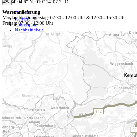
47° 34' 04.6" N, 010° 14' 07.2" O.
Warenanlieferung
Aktuell
Montag bis Donnerstag: 07:30 - 12:00 Uhr & 12:30 - 15:30 Uhr
Karriere
Freitag: 07:30 - 12:00 Uhr
Philosophie
Nachhaltigkeit
Mitgliedschaften
Firmenchronik
Firmenportrait
Auszeichnungen
Service
Plus-Leistungen
Anleitungen
Sendungsverfolgung
Faltanleitungen
Papierhandhabung
Toleranzen
Newsletter
Filme
Download