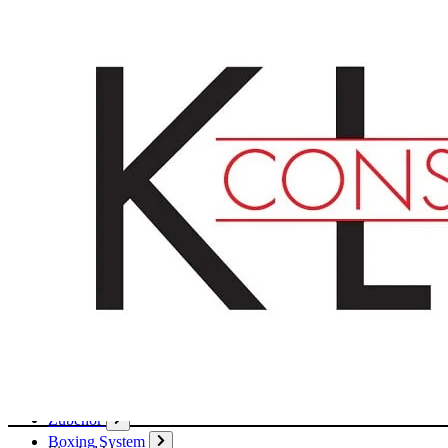
Deutsch
English
Français
Produkte
Karton
Passepartouts
Wellpappe
Wabe
Papier
Boxen
Hülsen
Aktendeckel / Mappen
Umschläge / Hüllen
Klebstoffe / Klebebänder
Zubehör
Boxing System