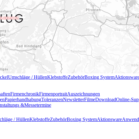
ckel
Umschläge / Hüllen
Klebstoffe
Zubehör
Boxing System
Aktionswar
haften
Firmenchronik
Firmenportrait
Auszeichnungen
gen
Papierhandhabung
Toleranzen
Newsletter
Filme
Download
Online-Sup
nstaltungs &
Messetermine
hläge / Hüllen
Klebstoffe
Zubehör
Boxing System
Aktionsware
Anwend