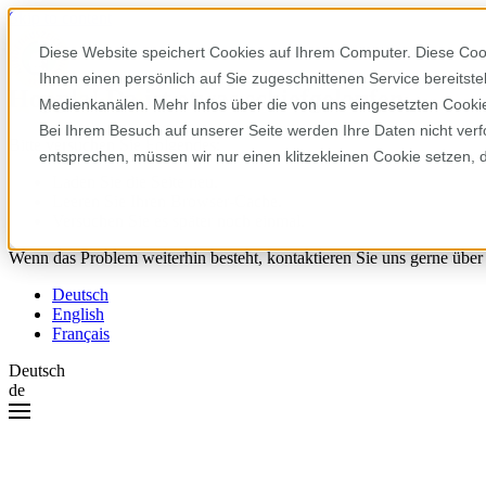
Skip to content
Diese Website speichert Cookies auf Ihrem Computer. Diese Coo
Ihnen einen persönlich auf Sie zugeschnittenen Service bereitst
Hoppla! Da ist etwas schiefgelaufen.
Medienkanälen. Mehr Infos über die von uns eingesetzten Cookies
Bei Ihrem Besuch auf unserer Seite werden Ihre Daten nicht verf
Bitte versuchen Sie Folgendes:
entsprechen, müssen wir nur einen klitzekleinen Cookie setzen, 
Laden Sie die Seite neu.
Leeren Sie Ihren Browser-Cache.
Versuchen Sie es später noch einmal.
Wenn das Problem weiterhin besteht, kontaktieren Sie uns gerne über
Deutsch
English
Français
Deutsch
de