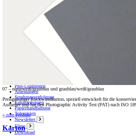
Aktuell
Karriere
Philosophie
Nachhaltigkeit
Mitgliedschaften
Firmenchronik
Firmenportrait
Auszeichnungen
Service
Plus-Leistungen
07 – naturweiß/graublau und graublau/weiß/graublau
Anleitungen
Sendungsverfolgung
Preisgünstiger Rückwandkarton, speziell entwickelt für die konservie
Faltanleitungen
Aufheller und hat den Photographic Activity Test (PAT) nach ISO 18
Papierhandhabung
Toleranzen
» zum Produkt
Newsletter
Filme
Karton
Download