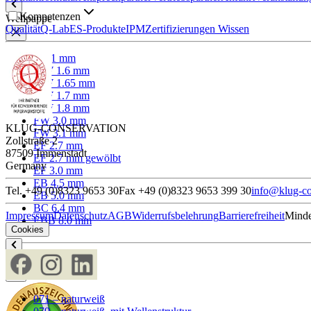
Kompetenzen
Wellpappe
Qualität
Q-Lab
ES-Produkte
IPM
Zertifizierungen
Wissen
F 1.1 mm
MW 1.6 mm
MW 1.65 mm
MW 1.7 mm
MW 1.8 mm
FW 3.0 mm
KLUG-CONSERVATION
FW 3.1 mm
Zollstraße 2
EF 2.7 mm
87509 Immenstadt
EF 2.7 mm gewölbt
Germany
EF 3.0 mm
EB 4.5 mm
Tel. +49 (0)8323 9653 30
Fax +49 (0)8323 9653 399 30
info@klug-co
EB 5.0 mm
BC 6.4 mm
Impressum
Datenschutz
AGB
Widerrufsbelehrung
Barrierefreiheit
Minde
EBB 8.0 mm
Cookies
Wabe
071 – naturweiß