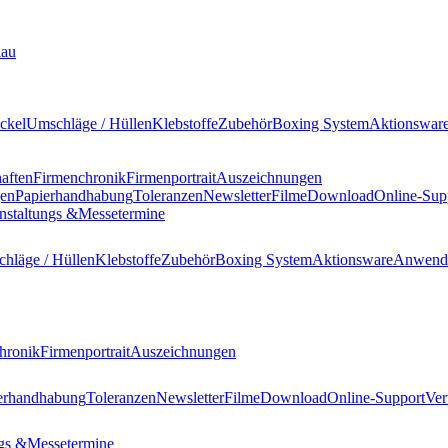
lau
ckel
Umschläge / Hüllen
Klebstoffe
Zubehör
Boxing System
Aktionswar
haften
Firmenchronik
Firmenportrait
Auszeichnungen
gen
Papierhandhabung
Toleranzen
Newsletter
Filme
Download
Online-Sup
nstaltungs &
Messetermine
hläge / Hüllen
Klebstoffe
Zubehör
Boxing System
Aktionsware
Anwend
hronik
Firmenportrait
Auszeichnungen
erhandhabung
Toleranzen
Newsletter
Filme
Download
Online-Support
Ver
gs &
Messetermine