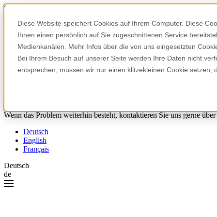
Skip to content
Diese Website speichert Cookies auf Ihrem Computer. Diese Coo
Ihnen einen persönlich auf Sie zugeschnittenen Service bereitst
Hoppla! Da ist etwas schiefgelaufen.
Medienkanälen. Mehr Infos über die von uns eingesetzten Cookies
Bei Ihrem Besuch auf unserer Seite werden Ihre Daten nicht verf
Bitte versuchen Sie Folgendes:
entsprechen, müssen wir nur einen klitzekleinen Cookie setzen, 
Laden Sie die Seite neu.
Leeren Sie Ihren Browser-Cache.
Versuchen Sie es später noch einmal.
Wenn das Problem weiterhin besteht, kontaktieren Sie uns gerne über
Deutsch
English
Français
Deutsch
de