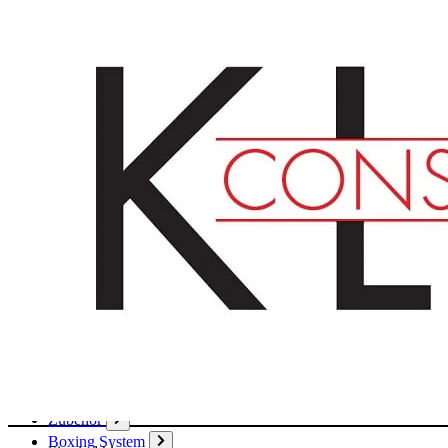
Deutsch
English
Français
Produkte
Karton
Passepartouts
Wellpappe
Wabe
Papier
Boxen
Hülsen
Aktendeckel / Mappen
Umschläge / Hüllen
Klebstoffe / Klebebänder
Zubehör
Boxing System