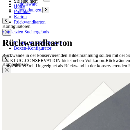
Sie sind hier:
Aktionsware
Home
Anwendungen
Produkte
Karton
Rückwandkarton
Konfiguratoren
zum letzten Suchergebnis
Rückwandkarton
Passepartout-Konfigurator
Boxen-Konfigurator
Rückwände in der konservierenden Bildeinrahmung sollten mit der So
her. KLUG-CONSERVATION bietet neben Vollkarton-Rückwänden, Rüc
Kompetenzen
emissionsfrei frei. Ungeeignet als Rückwand in der konservierenden
Qualität
Q-Lab
ES-Produkte
IPM
Zertifizierungen
Wissen
Unternehmen