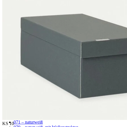
Wellpappe
F 1.1 mm
MW 1.6 mm
MW 1.65 mm
MW 1.7 mm
MW 1.8 mm
FW 3.0 mm
FW 3.1 mm
EF 2.7 mm
EF 2.7 mm gewölbt
EF 3.0 mm
EB 4.5 mm
EB 5.0 mm
BC 6.4 mm
EBB 8.0 mm
Wabe
071 – naturweiß
KS 10