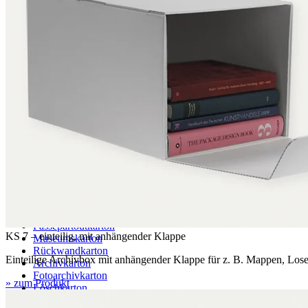
Online - Support
Vertrag widerrufen
Kontakt
Kontaktformular
Ansprechpartner
Vertriebspartner Ausland
Anfahrt
Veranstaltungs- und Messetermine
Karton
Passepartoutkarton
KS 7 – einteilig, mit anhängender Klappe
Museumskarton
Rückwandkarton
Einteilige Archivbox mit anhängender Klappe für z. B. Mappen, Lose
Archivkarton
Fotoarchivkarton
» zum Produkt
Löschkarton