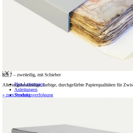
Aktuell
Karriere
Philosophie
Nachhaltigkeit
Mitgliedschaften
Firmenchronik
Firmenportrait
Auszeichnungen
Service
KS 7 – zweiteilig, mit Schieber
Plus-Leistungen
Alterungsbeständige, farbige, durchgefärbte Papierqualitäten für Zwi
Anleitungen
» zum Produkt
Sendungsverfolgung
Faltanleitungen
Papierhandhabung
Toleranzen
Newsletter
Filme
Download