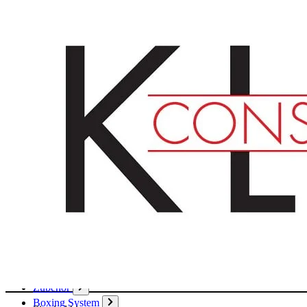
Deutsch
English
Français
Produkte
Karton
Passepartouts
Wellpappe
Wabe
Papier
Boxen
Hülsen
Aktendeckel / Mappen
Umschläge / Hüllen
Klebstoffe / Klebebänder
Zubehör
Boxing System