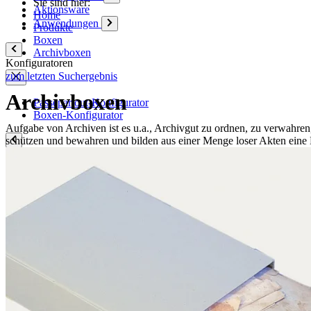
Sie sind hier:
Aktionsware
Home
Anwendungen
Produkte
Boxen
Archivboxen
Konfiguratoren
zum letzten Suchergebnis
Archivboxen
Passepartout-Konfigurator
Boxen-Konfigurator
Aufgabe von Archiven ist es u.a., Archivgut zu ordnen, zu verwahren,
schützen und bewahren und bilden aus einer Menge loser Akten eine 
Kompetenzen
Qualität
Q-Lab
ES-Produkte
IPM
Zertifizierungen
Wissen
Unternehmen