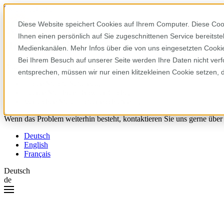
Skip to content
Diese Website speichert Cookies auf Ihrem Computer. Diese Coo
Ihnen einen persönlich auf Sie zugeschnittenen Service bereitst
Hoppla! Da ist etwas schiefgelaufen.
Medienkanälen. Mehr Infos über die von uns eingesetzten Cookies
Bei Ihrem Besuch auf unserer Seite werden Ihre Daten nicht verf
Bitte versuchen Sie Folgendes:
entsprechen, müssen wir nur einen klitzekleinen Cookie setzen, 
Laden Sie die Seite neu.
Leeren Sie Ihren Browser-Cache.
Versuchen Sie es später noch einmal.
Wenn das Problem weiterhin besteht, kontaktieren Sie uns gerne über
Deutsch
English
Français
Deutsch
de