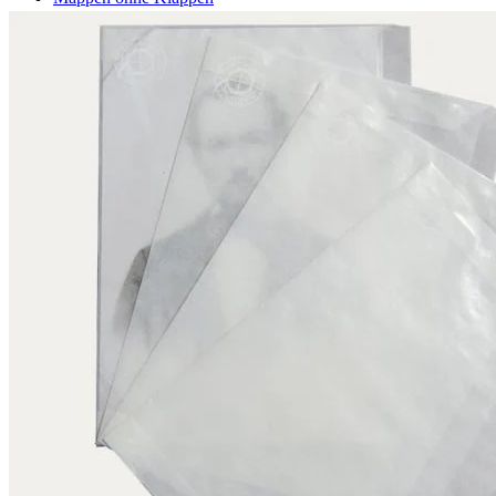
Mappen mit Klappen
Mappen mit Mechanik
Graphikbetten
Umschläge / Hüllen
Umschläge mit Nachfalz
Hüllen in U-Form
Hüllen in L-Form
Hüllen mit Lochrand
Klappumschläge
Urkundenhüllen
Siegelschutzhüllen
Klebstoffe / Klebebänder
Klebstoffe
Klebebänder