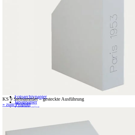
EB 5.0 mm
BC 6.4 mm
EBB 8.0 mm
Wabe
071 – naturweiß
079 – naturweiß, mit Wellenstruktur
Papier
Archivpapier
Museumspapier
Fotoarchivpapier
KS 9 Stehsammler – gesteckte Ausführung
Japanpapier
» zum Produkt
Seidenpapier
Archivpapier transparent
Löschpapier