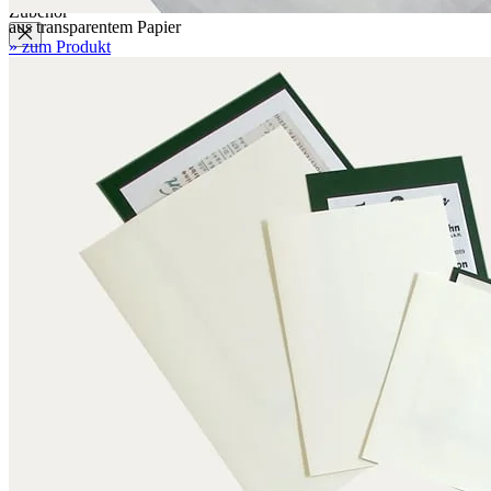
Zubehör
aus transparentem Papier
» zum Produkt
Etikettenpapier
Signaturschilder
Etikettenrahmen
Strichcodeträger
Montagehilfen
Verschlussbanderolen
Polyestervlies
Abheftmechanik
Umfüllbügel
Albertina-Kompresse
Panduranstift
Set zur Bestimmung des Flächengewichts
Boxing System
Boxing System
Anwendungen