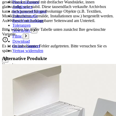
geschlossenen Zustand mit dreifacher Wandstärke, innen
Plus-Leistungen
glattwandig, sehr stabil. Diese tausendfach verkaufte Archivbox
Anleitungen
kann auch passend für großvolumige Objekte (z.B. Textilien,
Sendungsverfolgung
Musikinstrumente, Gemälde, Installationen usw.) hergestellt werden.
Faltanleitungen
Auf Wunsch mit ausklappbarer Seitenwand am Unterteil.
Papierhandhabung
Toleranzen
Bitte wählen Sie in der Tabelle unten zunächst Ihre gewünschte
Newsletter
Variante.
Filme
Download
Es ist ein unbekannter Fehler aufgetreten. Bitte versuchen Sie es
Online - Support
später.
Vertrag widerrufen
Alternative Produkte
Kontakt
Kontaktformular
Ansprechpartner
Vertriebspartner Ausland
Anfahrt
Veranstaltungs- und Messetermine
Karton