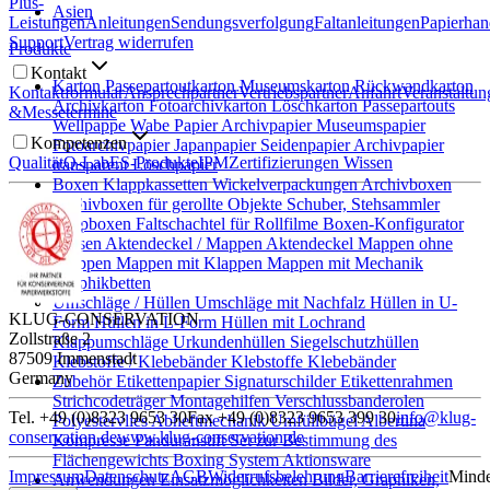
Plus-
Asien
Leistungen
Anleitungen
Sendungsverfolgung
Faltanleitungen
Papierha
Support
Vertrag widerrufen
Produkte
Kontakt
Karton
Passepartoutkarton
Museumskarton
Rückwandkarton
Kontaktformular
Ansprechpartner
Vertriebspartner
Anfahrt
Veranstaltun
Archivkarton
Fotoarchivkarton
Löschkarton
Passepartouts
&
Messetermine
Wellpappe
Wabe
Papier
Archivpapier
Museumspapier
Kompetenzen
Fotoarchivpapier
Japanpapier
Seidenpapier
Archivpapier
Qualität
Q-Lab
ES-Produkte
IPM
Zertifizierungen
Wissen
transparent
Löschpapier
Boxen
Klappkassetten
Wickelverpackungen
Archivboxen
Archivboxen für gerollte Objekte
Schuber, Stehsammler
Stülpboxen
Faltschachtel für Rollfilme
Boxen-Konfigurator
Hülsen
Aktendeckel / Mappen
Aktendeckel
Mappen ohne
Klappen
Mappen mit Klappen
Mappen mit Mechanik
Graphikbetten
Umschläge / Hüllen
Umschläge mit Nachfalz
Hüllen in U-
KLUG-CONSERVATION
Form
Hüllen in L-Form
Hüllen mit Lochrand
Zollstraße 2
Klappumschläge
Urkundenhüllen
Siegelschutzhüllen
87509 Immenstadt
Klebstoffe / Klebebänder
Klebstoffe
Klebebänder
Germany
Zubehör
Etikettenpapier
Signaturschilder
Etikettenrahmen
Strichcodeträger
Montagehilfen
Verschlussbanderolen
Tel. +49 (0)8323 9653 30
Fax +49 (0)8323 9653 399 30
info@klug-
Polyestervlies
Abheftmechanik
Umfüllbügel
Albertina
conservation.de
www.klug-conservation.de
Kompresse
Panduranstift
Set zur Bestimmung des
Flächengewichts
Boxing System
Aktionsware
Impressum
Datenschutz
AGB
Widerrufsbelehrung
Barrierefreiheit
Minde
Anwendungen
Einsatzmöglichkeiten
Bilder, Graphiken,