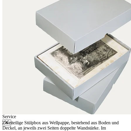
Qualität
Q-Lab
ES-Produkte
IPM
Zertifizierungen
Wissen
Unternehmen
Aktuell
Karriere
Philosophie
Nachhaltigkeit
Mitgliedschaften
Firmenchronik
Firmenportrait
Auszeichnungen
Service
Zweiteilige Stülpbox aus Wellpappe, bestehend aus Boden und
Deckel, an jeweils zwei Seiten doppelte Wandstärke. Im