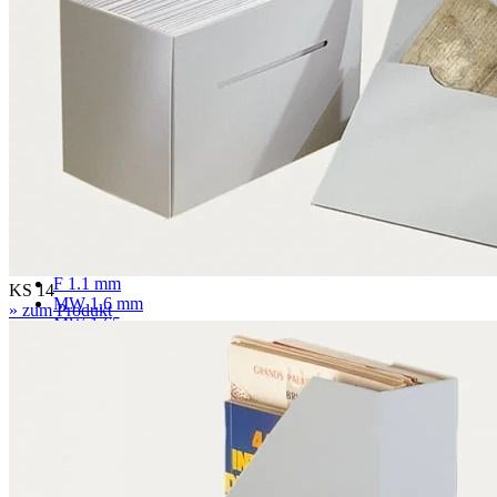
Passepartoutkarton
Museumskarton
Rückwandkarton
Archivkarton
Fotoarchivkarton
Löschkarton
Wellpappe
F 1.1 mm
KS 14
MW 1.6 mm
» zum Produkt
MW 1.65 mm
MW 1.7 mm
MW 1.8 mm
FW 3.0 mm
FW 3.1 mm
EF 2.7 mm
EF 2.7 mm gewölbt
EF 3.0 mm
EB 4.5 mm