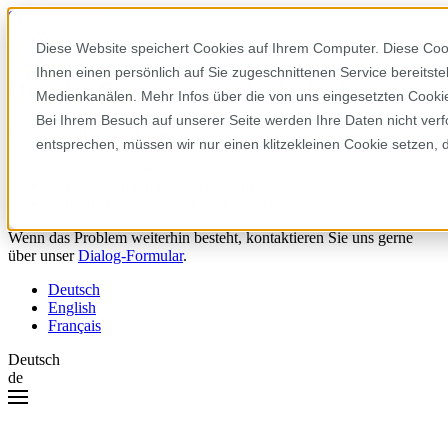
Skip to content
Diese Website speichert Cookies auf Ihrem Computer. Diese Coo
Ihnen einen persönlich auf Sie zugeschnittenen Service bereitst
Hoppla! Da ist etwas schiefgelaufen.
Medienkanälen. Mehr Infos über die von uns eingesetzten Cookies
Bei Ihrem Besuch auf unserer Seite werden Ihre Daten nicht verf
Bitte versuchen Sie Folgendes:
entsprechen, müssen wir nur einen klitzekleinen Cookie setzen, 
Laden Sie die Seite neu.
Leeren Sie Ihren Browser-Cache.
Versuchen Sie es später noch einmal.
Wenn das Problem weiterhin besteht, kontaktieren Sie uns gerne
über unser
Dialog-Formular
.
Deutsch
English
Français
Deutsch
de