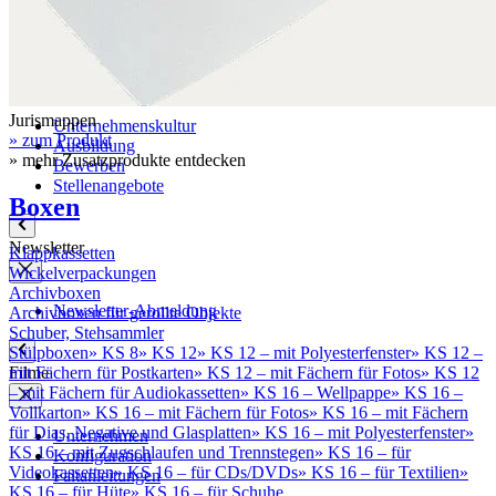
Literaturhinweise
Karriere
Jurismappen
Unternehmenskultur
» zum Produkt
Ausbildung
» mehr Zusatzprodukte entdecken
Bewerben
Stellenangebote
Boxen
Newsletter
Klappkassetten
Wickelverpackungen
Archivboxen
Newsletter-Abmeldung
Archivboxen für gerollte Objekte
Schuber, Stehsammler
Stülpboxen
»
KS 8
»
KS 12
»
KS 12 – mit Polyesterfenster
»
KS 12 –
Filme
mit Fächern für Postkarten
»
KS 12 – mit Fächern für Fotos
»
KS 12
– mit Fächern für Audiokassetten
»
KS 16 – Wellpappe
»
KS 16 –
Vollkarton
»
KS 16 – mit Fächern für Fotos
»
KS 16 – mit Fächern
für Dias, Negative und Glasplatten
»
KS 16 – mit Polyesterfenster
»
Unternehmen
KS 16 – mit Zugschlaufen und Trennstegen
»
KS 16 – für
Konfiguration
Videokassetten
»
KS 16 – für CDs/DVDs
»
KS 16 – für Textilien
»
Faltanleitungen
KS 16 – für Hüte
»
KS 16 – für Schuhe