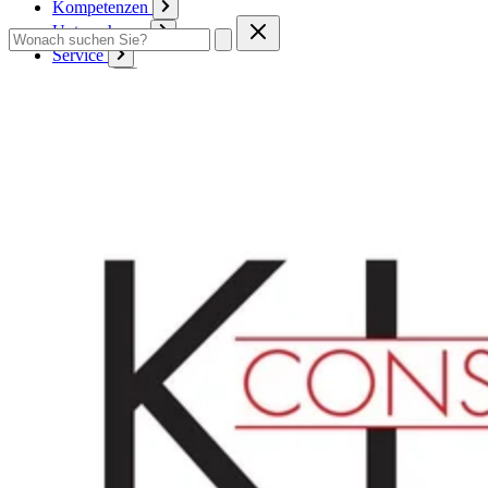
Kompetenzen
Unternehmen
Service
Kontakt
Zum Warenkorb
Anmelden
Deutsch
Deutsch
English
Français
Produkte
Karton
Passepartouts
Wellpappe
Wabe