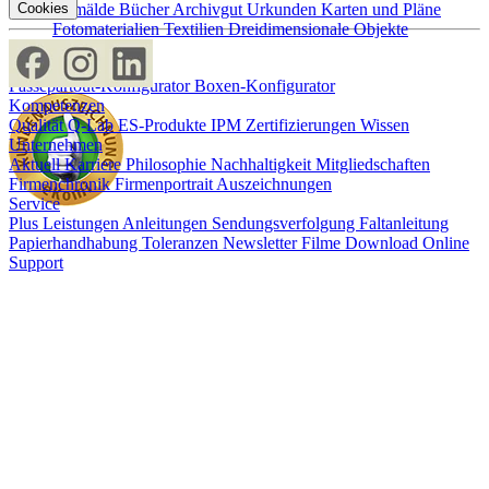
Gemälde
Bücher
Archivgut
Urkunden
Karten und Pläne
Cookies
Fotomaterialien
Textilien
Dreidimensionale Objekte
Konfiguratoren
Passepartout-Konfigurator
Boxen-Konfigurator
Kompetenzen
Qualität
Q-Lab
ES-Produkte
IPM
Zertifizierungen
Wissen
Unternehmen
Aktuell
Karriere
Philosophie
Nachhaltigkeit
Mitgliedschaften
Firmenchronik
Firmenportrait
Auszeichnungen
Service
Plus Leistungen
Anleitungen
Sendungsverfolgung
Faltanleitung
Papierhandhabung
Toleranzen
Newsletter
Filme
Download
Online
Support