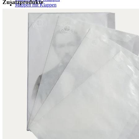
Zusatzprodukte
Mappen mit Klappen
Mappen mit Mechanik
Graphikbetten
Umschläge / Hüllen
Umschläge mit Nachfalz
Hüllen in U-Form
Hüllen in L-Form
Hüllen mit Lochrand
Klappumschläge
Urkundenhüllen
Siegelschutzhüllen
Klebstoffe / Klebebänder
Klebstoffe
Klebebänder