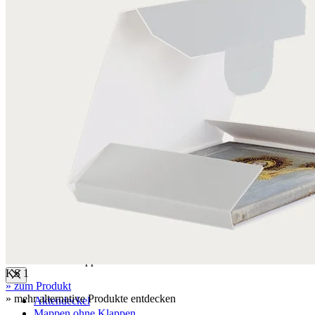
Boxen
Klappkassetten
Wickelverpackungen
Archivboxen
Archivboxen für gerollte Objekte
Schuber, Stehsammler
Stülpboxen
Faltschachtel für Rollfilme
Hülsen
Hülsen aus Museumskarton
Deckel für Hülsen aus Wellpappe
Deckel für Hülsen aus PE Kunststoff
Aktendeckel / Mappen
KS 1
» zum Produkt
» mehr alternative Produkte entdecken
Aktendeckel
Mappen ohne Klappen