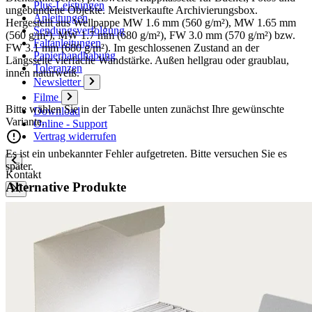
Plus-Leistungen
ungebundene Objekte. Meistverkaufte Archivierungsbox.
Anleitungen
Hergestellt aus Wellpappe MW 1.6 mm (560 g/m²), MW 1.65 mm
Sendungsverfolgung
(560 g/m²), MW 1.7 mm (680 g/m²), FW 3.0 mm (570 g/m²) bzw.
Faltanleitungen
FW 3.1 mm (680 g/m²). Im geschlossenen Zustand an der
Papierhandhabung
Längsseite vierfache Wandstärke. Außen hellgrau oder graublau,
Toleranzen
innen naturweiß.
Newsletter
Filme
Bitte wählen Sie in der Tabelle unten zunächst Ihre gewünschte
Download
Variante.
Online - Support
Vertrag widerrufen
Es ist ein unbekannter Fehler aufgetreten. Bitte versuchen Sie es
später.
Kontakt
Alternative Produkte
Kontaktformular
Ansprechpartner
Vertriebspartner Ausland
Anfahrt
Veranstaltungs- und Messetermine
Karton