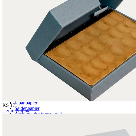
EB 5.0 mm
BC 6.4 mm
EBB 8.0 mm
Wabe
071 – naturweiß
079 – naturweiß, mit Wellenstruktur
Papier
Archivpapier
Museumspapier
Fotoarchivpapier
Japanpapier
KS 17
Seidenpapier
» zum Produkt
Archivpapier transparent
Löschpapier