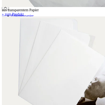
Zubehör
aus transparentem Papier
» zum Produkt
Etikettenpapier
Signaturschilder
Etikettenrahmen
Strichcodeträger
Montagehilfen
Verschlussbanderolen
Polyestervlies
Abheftmechanik
Umfüllbügel
Albertina-Kompresse
Panduranstift
Set zur Bestimmung des Flächengewichts
Boxing System
Boxing System
Anwendungen