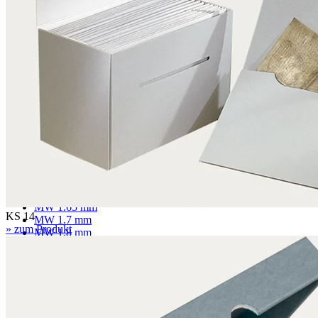
Passepartoutkarton
Museumskarton
Rückwandkarton
Archivkarton
Fotoarchivkarton
Löschkarton
Wellpappe
F 1.1 mm
MW 1.6 mm
MW 1.65 mm
KS 14
MW 1.7 mm
» zum Produkt
MW 1.8 mm
FW 3.0 mm
FW 3.1 mm
EF 2.7 mm
EF 2.7 mm gewölbt
EF 3.0 mm
EB 4.5 mm