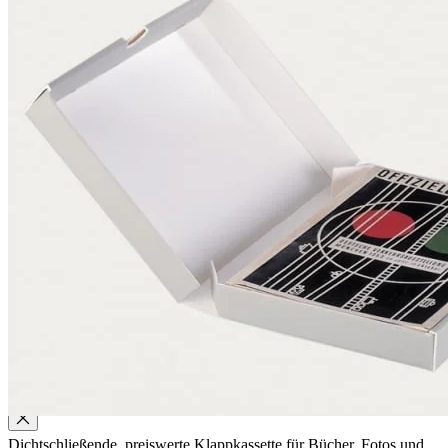
Qualität
Q-Lab
ES-Produkte
IPM
Zertifizierungen
Wissen
Unternehmen
Aktuell
Karriere
Philosophie
Nachhaltigkeit
Mitgliedschaften
Firmenchronik
Firmenportrait
Auszeichnungen
Service
Dichtschließende, preiswerte Klappkassette für Bücher, Fotos und