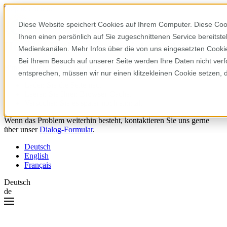
Skip to content
Diese Website speichert Cookies auf Ihrem Computer. Diese Coo
Ihnen einen persönlich auf Sie zugeschnittenen Service bereitst
Hoppla! Da ist etwas schiefgelaufen.
Medienkanälen. Mehr Infos über die von uns eingesetzten Cookies
Bei Ihrem Besuch auf unserer Seite werden Ihre Daten nicht verf
Bitte versuchen Sie Folgendes:
entsprechen, müssen wir nur einen klitzekleinen Cookie setzen, 
Laden Sie die Seite neu.
Leeren Sie Ihren Browser-Cache.
Versuchen Sie es später noch einmal.
Wenn das Problem weiterhin besteht, kontaktieren Sie uns gerne
über unser
Dialog-Formular
.
Deutsch
English
Français
Deutsch
de