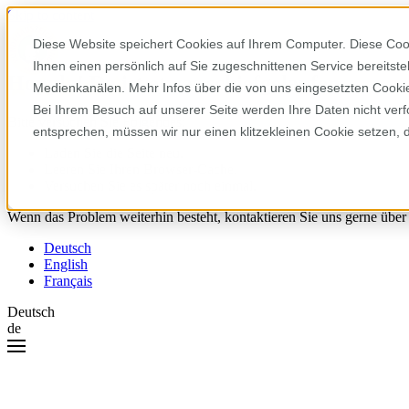
Skip to content
Diese Website speichert Cookies auf Ihrem Computer. Diese Coo
Ihnen einen persönlich auf Sie zugeschnittenen Service bereitst
Hoppla! Da ist etwas schiefgelaufen.
Medienkanälen. Mehr Infos über die von uns eingesetzten Cookies
Bei Ihrem Besuch auf unserer Seite werden Ihre Daten nicht verf
Bitte versuchen Sie Folgendes:
entsprechen, müssen wir nur einen klitzekleinen Cookie setzen, 
Laden Sie die Seite neu.
Leeren Sie Ihren Browser-Cache.
Versuchen Sie es später noch einmal.
Wenn das Problem weiterhin besteht, kontaktieren Sie uns gerne über
Deutsch
English
Français
Deutsch
de