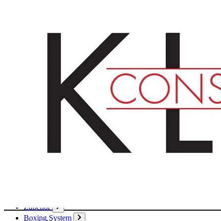
Deutsch
English
Français
Produkte
Karton
Passepartouts
Wellpappe
Wabe
Papier
Boxen
Hülsen
Aktendeckel / Mappen
Umschläge / Hüllen
Klebstoffe / Klebebänder
Zubehör
Boxing System