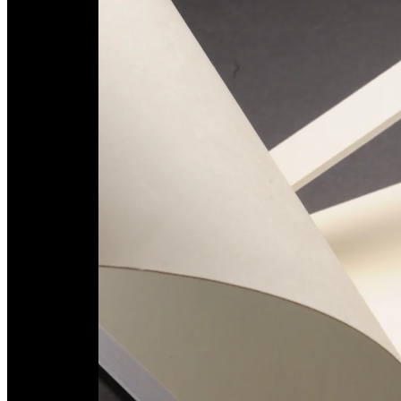
Aktuell
Karriere
Philosophie
Nachhaltigkeit
Mitgliedschaften
Firmenchronik
Firmenportrait
Auszeichnungen
Service
Plus-Leistungen
Anleitungen
Sendungsverfolgung
Faltanleitungen
Papierhandhabung
Toleranzen
Newsletter
Filme
Download