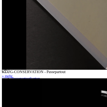
Online - Support
Vertrag widerrufen
Kontakt
Kontaktformular
Ansprechpartner
Vertriebspartner Ausland
Anfahrt
Veranstaltungs- und Messetermine
Karton
KLUG-CONSERVATION - Passepartout
» mehr
Passepartoutkarton
Museumskarton
Rückwandkarton
Archivkarton
Fotoarchivkarton
Löschkarton