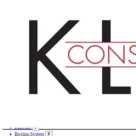
Deutsch
English
Français
Produkte
Karton
Passepartouts
Wellpappe
Wabe
Papier
Boxen
Hülsen
Aktendeckel / Mappen
Umschläge / Hüllen
Klebstoffe / Klebebänder
Zubehör
Boxing System