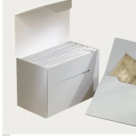
Online - Support
Vertrag widerrufen
Kontakt
Kontaktformular
Ansprechpartner
Vertriebspartner Ausland
Anfahrt
Veranstaltungs- und Messetermine
Karton
Passepartoutkarton
Museumskarton
Rückwandkarton
Archivkarton
Fotoarchivkarton
Löschkarton