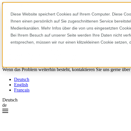
Skip to content
Diese Website speichert Cookies auf Ihrem Computer. Diese Coo
Ihnen einen persönlich auf Sie zugeschnittenen Service bereitst
Hoppla! Da ist etwas schiefgelaufen.
Medienkanälen. Mehr Infos über die von uns eingesetzten Cookies
Bei Ihrem Besuch auf unserer Seite werden Ihre Daten nicht verf
Bitte versuchen Sie Folgendes:
entsprechen, müssen wir nur einen klitzekleinen Cookie setzen, 
Laden Sie die Seite neu.
Leeren Sie Ihren Browser-Cache.
Versuchen Sie es später noch einmal.
Wenn das Problem weiterhin besteht, kontaktieren Sie uns gerne über
Deutsch
English
Français
Deutsch
de