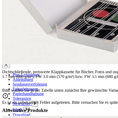
Aktuell
Karriere
Philosophie
Nachhaltigkeit
Mitgliedschaften
Firmenchronik
Firmenportrait
Auszeichnungen
Service
Dichtschließende, preiswerte Klappkassette für Bücher, Fotos und
Plus-Leistungen
1.7 mm (680 g/m²), FW 3.0 mm (570 g/m²) bzw. FW 3.1 mm (680 g/m²)
Anleitungen
Sendungsverfolgung
Faltanleitungen
Bitte wählen Sie in der Tabelle unten zunächst Ihre gewünschte Varia
Papierhandhabung
Toleranzen
Es ist ein unbekannter Fehler aufgetreten. Bitte versuchen Sie es späte
Newsletter
Filme
Alternative Produkte
Download