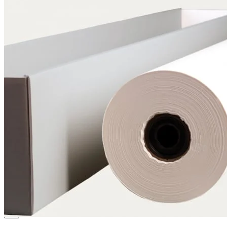
Qualität
Q-Lab
ES-Produkte
IPM
Zertifizierungen
Wissen
Unternehmen
Aktuell
Karriere
Philosophie
Nachhaltigkeit
Mitgliedschaften
Firmenchronik
Firmenportrait
Auszeichnungen
Service