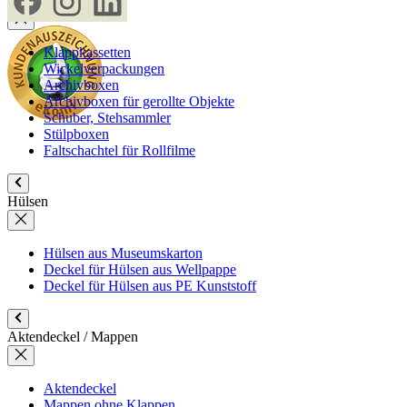
Boxen
Klappkassetten
Wickelverpackungen
Archivboxen
Archivboxen für gerollte Objekte
Schuber, Stehsammler
Stülpboxen
Faltschachtel für Rollfilme
Hülsen
Hülsen aus Museumskarton
Deckel für Hülsen aus Wellpappe
Deckel für Hülsen aus PE Kunststoff
Aktendeckel / Mappen
Aktendeckel
Mappen ohne Klappen