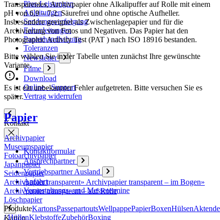
Plus-Leistungen
Transparentes, Archivpapier ohne Alkalipuffer auf Rolle mit einem
Anleitungen
pH von 6,9 – 7,2. Säurefrei und ohne optische Aufheller.
Sendungsverfolgung
Insbesondere geeignet als Zwischenlagepapier und für die
Faltanleitungen
Archivierung von Fotos und Negativen. Das Papier hat den
Papierhandhabung
Photographic Activity Test (PAT ) nach ISO 18916 bestanden.
Toleranzen
Bitte wählen Sie in der Tabelle unten zunächst Ihre gewünschte
Newsletter
Variante.
Filme
Download
Online - Support
Es ist ein unbekannter Fehler aufgetreten. Bitte versuchen Sie es
Vertrag widerrufen
später.
Papier
Kontakt
Archivpapier
Museumspapier
Kontaktformular
Fotoarchivpapier
Ansprechpartner
Japanpapier
Vertriebspartner Ausland
Seidenpapier
Anfahrt
Archivpapier transparent
»
Archivpapier transparent – im Bogen
»
Veranstaltungs- und Messetermine
Archivpapier transparent – auf Rolle
Löschpapier
Produkte
Kartons
Passepartouts
Wellpappe
Papier
Boxen
Hülsen
Aktende
/ Hüllen
Klebstoffe
Zubehör
Boxing
Karton