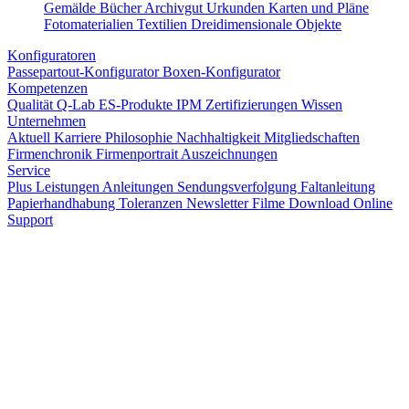
Gemälde
Bücher
Archivgut
Urkunden
Karten und Pläne
Fotomaterialien
Textilien
Dreidimensionale Objekte
Konfiguratoren
Passepartout-Konfigurator
Boxen-Konfigurator
Kompetenzen
Qualität
Q-Lab
ES-Produkte
IPM
Zertifizierungen
Wissen
Unternehmen
Aktuell
Karriere
Philosophie
Nachhaltigkeit
Mitgliedschaften
Firmenchronik
Firmenportrait
Auszeichnungen
Service
Plus Leistungen
Anleitungen
Sendungsverfolgung
Faltanleitung
Papierhandhabung
Toleranzen
Newsletter
Filme
Download
Online
Support