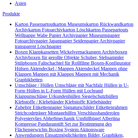
Asien
Produkte
Karton
Passepartoutkarton
Museumskarton
Rückwandkarton
Archivkarton
Fotoarchivkarton
Löschkarton
Passepartouts
Wellpappe
Wabe
Papier
Archivpapier
Museumspapier
Fotoarchivpapier
Japanpapier
Seidenpapier
Archivpapier
transparent
Löschpapier
Boxen
Klappkassetten
Wickelverpackungen
Archivboxen
Archivboxen für gerollte Objekte
Schuber, Stehsammler
Stülpboxen
Faltschachtel für Rollfilme
Boxen-Konfigurator
Hülsen
Aktendeckel / Mappen
Aktendeckel
Mappen ohne
Klappen
Mappen mit Klappen
Mappen mit Mechanik
Graphikbetten
Umschläge / Hüllen
Umschläge mit Nachfalz
Hüllen in U-
Form
Hüllen in L-Form
Hüllen mit Lochrand
Klappumschläge
Urkundenhüllen
Siegelschutzhüllen
Klebstoffe / Klebebänder
Klebstoffe
Klebebänder
Zubehör
Etikettenpapier
Signaturschilder
Etikettenrahmen
Strichcodeträger
Montagehilfen
Verschlussbanderolen
Polyestervlies
Abheftmechanik
Umfüllbügel
Albertina
Kompresse
Panduranstift
Set zur Bestimmung des
Flächengewichts
Boxing System
Aktionsware
Anwendungen
Einsatzmöglichkeiten
Bilder, Graphiken,