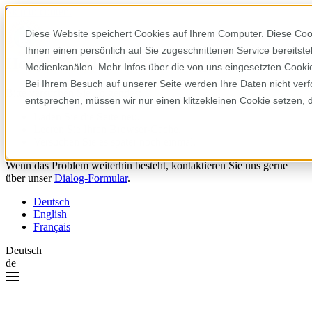
Skip to content
Diese Website speichert Cookies auf Ihrem Computer. Diese Coo
Ihnen einen persönlich auf Sie zugeschnittenen Service bereitst
Hoppla! Da ist etwas schiefgelaufen.
Medienkanälen. Mehr Infos über die von uns eingesetzten Cookies
Bei Ihrem Besuch auf unserer Seite werden Ihre Daten nicht verf
Bitte versuchen Sie Folgendes:
entsprechen, müssen wir nur einen klitzekleinen Cookie setzen, 
Laden Sie die Seite neu.
Leeren Sie Ihren Browser-Cache.
Versuchen Sie es später noch einmal.
Wenn das Problem weiterhin besteht, kontaktieren Sie uns gerne
über unser
Dialog-Formular
.
Deutsch
English
Français
Deutsch
de