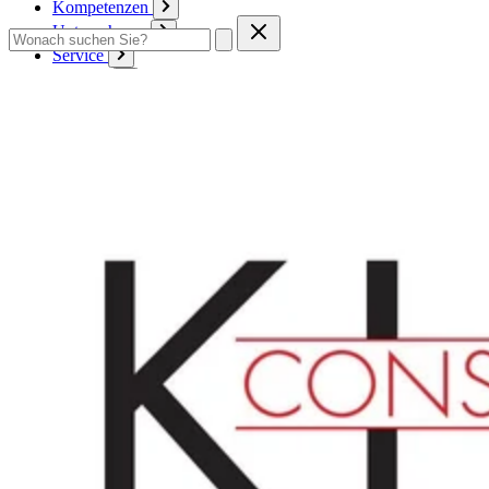
Kompetenzen
Unternehmen
Service
Kontakt
Zum Warenkorb
Anmelden
Deutsch
Deutsch
English
Français
Produkte
Karton
Passepartouts
Wellpappe
Wabe