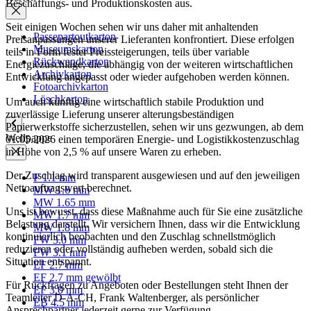
Beschaffungs- und Produktionskosten aus.
Seit einigen Wochen sehen wir uns daher mit anhaltenden
Passepartoutkarton
Preisanpassungen unserer Lieferanten konfrontiert. Diese erfolgen
Museumskarton
teils in Form fester Preissteigerungen, teils über variable
Rückwandkarton
Energiezuschläge, die abhängig von der weiteren wirtschaftlichen
Archivkarton
Entwicklung angepasst oder wieder aufgehoben werden können.
Fotoarchivkarton
Löschkarton
Um auch künftig eine wirtschaftlich stabile Produktion und
zuverlässige Lieferung unserer alterungsbeständigen
Papierwerkstoffe sicherzustellen, sehen wir uns gezwungen, ab dem
Wellpappe
01.05.2026 einen temporären Energie- und Logistikkostenzuschlag
in Höhe von 2,5 % auf unsere Waren zu erheben.
Der Zuschlag wird transparent ausgewiesen und auf den jeweiligen
F 1.1 mm
Nettoauftragswert berechnet.
MW 1.6 mm
MW 1.65 mm
Uns ist bewusst, dass diese Maßnahme auch für Sie eine zusätzliche
MW 1.7 mm
Belastung darstellt. Wir versichern Ihnen, dass wir die Entwicklung
MW 1.8 mm
kontinuierlich beobachten und den Zuschlag schnellstmöglich
FW 3.0 mm
reduzieren oder vollständig aufheben werden, sobald sich die
FW 3.1 mm
Situation entspannt.
EF 2.7 mm
EF 2.7 mm gewölbt
Für Rückfragen zu Angeboten oder Bestellungen steht Ihnen der
EF 3.0 mm
Teamleiter D-A-CH, Frank Waltenberger, als persönlicher
EB 4.5 mm
Ansprechpartner jederzeit gerne zur Verfügung.