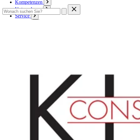
Kompetenzen
Unternehmen
Service
Kontakt
Zum Warenkorb
Anmelden
Deutsch
Deutsch
English
Français
Produkte
Karton
Passepartouts
Wellpappe
Wabe