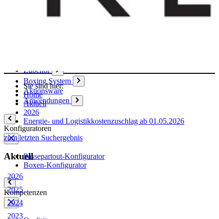
Papier
Boxen
Hülsen
Aktendeckel / Mappen
Umschläge / Hüllen
Klebstoffe / Klebebänder
Zubehör
Boxing System
Sie sind hier:
Aktionsware
Home
Anwendungen
Aktuell
2026
Energie- und Logistikkostenzuschlag ab 01.05.2026
Konfiguratoren
zum letzten Suchergebnis
Aktuell
Passepartout-Konfigurator
Boxen-Konfigurator
2026
2025
Kompetenzen
2024
2023