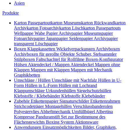
Asien
Produkte
Karton
Passepartoutkarton
Museumskarton
Rückwandkarton
Archivkarton
Fotoarchivkarton
Löschkarton
Passepartouts
Wellpappe
Wabe
Papier
Archivpapier
Museumspapier
Fotoarchivpapier
Japanpapier
Seidenpapier
Archivpapier
transparent
Löschpapier
Boxen
Klappkassetten
Wickelverpackungen
Archivboxen
Archivboxen für gerollte Objekte
Schuber, Stehsammler
Stülpboxen
Faltschachtel für Rollfilme
Boxen-Konfigurator
Hülsen
Aktendeckel / Mappen
Aktendeckel
Mappen ohne
Klappen
Mappen mit Klappen
Mappen mit Mechanik
Graphikbetten
Umschläge / Hüllen
Umschläge mit Nachfalz
Hüllen in U-
Form
Hüllen in L-Form
Hüllen mit Lochrand
Klappumschläge
Urkundenhüllen
Siegelschutzhüllen
Klebstoffe / Klebebänder
Klebstoffe
Klebebänder
Zubehör
Etikettenpapier
Signaturschilder
Etikettenrahmen
Strichcodeträger
Montagehilfen
Verschlussbanderolen
Polyestervlies
Abheftmechanik
Umfüllbügel
Albertina
Kompresse
Panduranstift
Set zur Bestimmung des
Flächengewichts
Boxing System
Aktionsware
Anwendungen
Einsatzmöglichkeiten
Bilder, Graphiken,