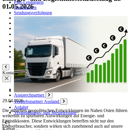
Plus-Leistungen
01.05.2026
Anleitungen
Sendungsverfolgung
Faltanleitungen
Papierhandhabung
Toleranzen
Newsletter
Filme
Download
Online - Support
Vertrag widerrufen
Kontakt
Kontaktformular
Ansprechpartner
29.04.2026
Vertriebspartner Ausland
Anfahrt
Die aktuellen geopolitischen Entwicklungen im Nahen Osten führen
Veranstaltungs- und Messetermine
weiterhin zu spürbaren Auswirkungen auf Energie- und
Logistikkosten. Diese Entwicklungen betreffen nicht nur den
Endverbraucher, sondern wirken sich zunehmend auch auf unsere
Karton