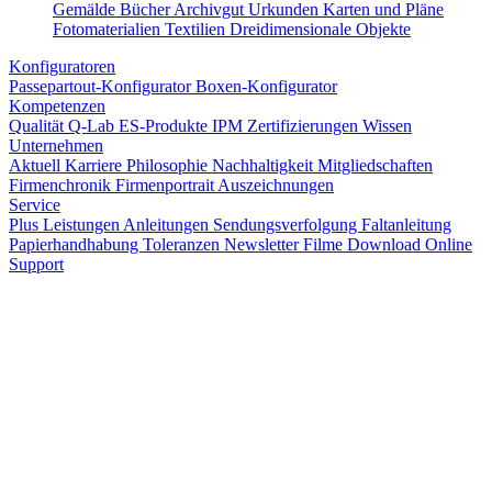
Gemälde
Bücher
Archivgut
Urkunden
Karten und Pläne
Fotomaterialien
Textilien
Dreidimensionale Objekte
Konfiguratoren
Passepartout-Konfigurator
Boxen-Konfigurator
Kompetenzen
Qualität
Q-Lab
ES-Produkte
IPM
Zertifizierungen
Wissen
Unternehmen
Aktuell
Karriere
Philosophie
Nachhaltigkeit
Mitgliedschaften
Firmenchronik
Firmenportrait
Auszeichnungen
Service
Plus Leistungen
Anleitungen
Sendungsverfolgung
Faltanleitung
Papierhandhabung
Toleranzen
Newsletter
Filme
Download
Online
Support