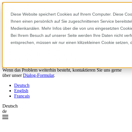
Skip to content
Diese Website speichert Cookies auf Ihrem Computer. Diese Coo
Ihnen einen persönlich auf Sie zugeschnittenen Service bereitst
Hoppla! Da ist etwas schiefgelaufen.
Medienkanälen. Mehr Infos über die von uns eingesetzten Cookies
Bei Ihrem Besuch auf unserer Seite werden Ihre Daten nicht verf
Bitte versuchen Sie Folgendes:
entsprechen, müssen wir nur einen klitzekleinen Cookie setzen, 
Laden Sie die Seite neu.
Leeren Sie Ihren Browser-Cache.
Versuchen Sie es später noch einmal.
Wenn das Problem weiterhin besteht, kontaktieren Sie uns gerne
über unser
Dialog-Formular
.
Deutsch
English
Français
Deutsch
de