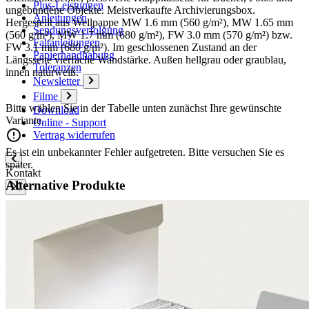
Plus-Leistungen
ungebundene Objekte. Meistverkaufte Archivierungsbox.
Anleitungen
Hergestellt aus Wellpappe MW 1.6 mm (560 g/m²), MW 1.65 mm
Sendungsverfolgung
(560 g/m²), MW 1.7 mm (680 g/m²), FW 3.0 mm (570 g/m²) bzw.
Faltanleitungen
FW 3.1 mm (680 g/m²). Im geschlossenen Zustand an der
Papierhandhabung
Längsseite vierfache Wandstärke. Außen hellgrau oder graublau,
Toleranzen
innen naturweiß.
Newsletter
Filme
Bitte wählen Sie in der Tabelle unten zunächst Ihre gewünschte
Download
Variante.
Online - Support
Vertrag widerrufen
Es ist ein unbekannter Fehler aufgetreten. Bitte versuchen Sie es
später.
Kontakt
Alternative Produkte
Kontaktformular
Ansprechpartner
Vertriebspartner Ausland
Anfahrt
Veranstaltungs- und Messetermine
Karton