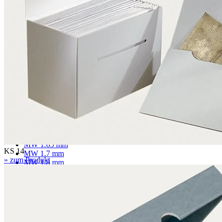
Passepartoutkarton
Museumskarton
Rückwandkarton
Archivkarton
Fotoarchivkarton
Löschkarton
Wellpappe
F 1.1 mm
MW 1.6 mm
MW 1.65 mm
KS 14
MW 1.7 mm
» zum Produkt
MW 1.8 mm
FW 3.0 mm
FW 3.1 mm
EF 2.7 mm
EF 2.7 mm gewölbt
EF 3.0 mm
EB 4.5 mm