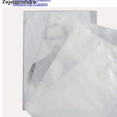
Zusatzprodukte
Mappen mit Klappen
Mappen mit Mechanik
Graphikbetten
Umschläge / Hüllen
Umschläge mit Nachfalz
Hüllen in U-Form
Hüllen in L-Form
Hüllen mit Lochrand
Klappumschläge
Urkundenhüllen
Siegelschutzhüllen
Klebstoffe / Klebebänder
Klebstoffe
Klebebänder