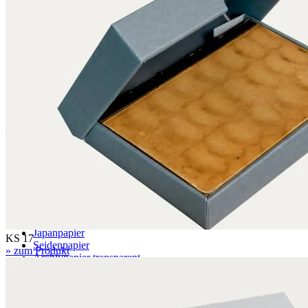
EB 5.0 mm
BC 6.4 mm
EBB 8.0 mm
Wabe
071 – naturweiß
079 – naturweiß, mit Wellenstruktur
Papier
Archivpapier
Museumspapier
Fotoarchivpapier
Japanpapier
KS 17
Seidenpapier
» zum Produkt
Archivpapier transparent
Löschpapier