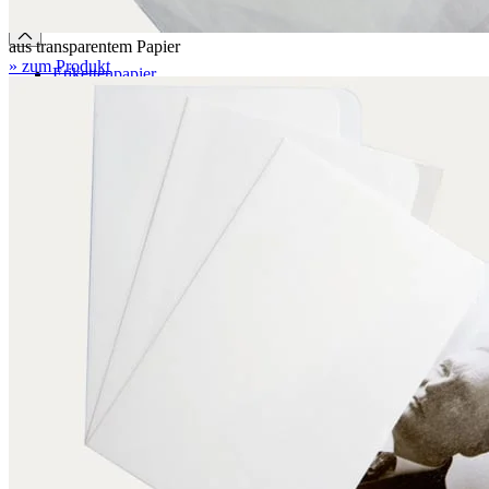
Zubehör
aus transparentem Papier
» zum Produkt
Etikettenpapier
Signaturschilder
Etikettenrahmen
Strichcodeträger
Montagehilfen
Verschlussbanderolen
Polyestervlies
Abheftmechanik
Umfüllbügel
Albertina-Kompresse
Panduranstift
Set zur Bestimmung des Flächengewichts
Boxing System
Boxing System
Anwendungen