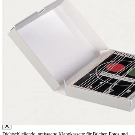
Qualität
Q-Lab
ES-Produkte
IPM
Zertifizierungen
Wissen
Unternehmen
Aktuell
Karriere
Philosophie
Nachhaltigkeit
Mitgliedschaften
Firmenchronik
Firmenportrait
Auszeichnungen
Service
Dichtschließende, preiswerte Klappkassette für Bücher, Fotos und