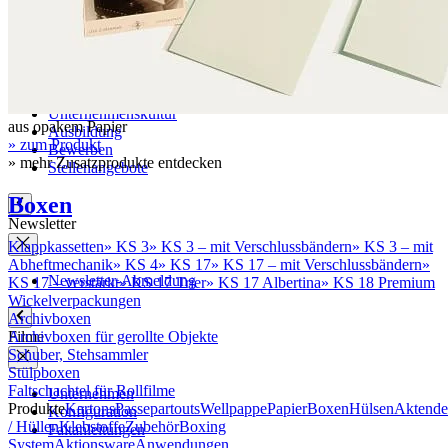
Literaturhinweise
Karriere
Unternehmenskultur
aus opakem Papier
Ausbildung
» zum Produkt
Bewerben
» mehr Zusatzprodukte entdecken
Stellenangebote
Boxen
Newsletter
Klappkassetten
»
KS 3
»
KS 3 – mit Verschlussbändern
»
KS 3 – mit
Abheftmechanik
»
KS 4
»
KS 17
»
KS 17 – mit Verschlussbändern
»
Newsletter-Abmeldung
KS 17 – verstärkt
»
KS 17 Trier
»
KS 17 Albertina
»
KS 18 Premium
Wickelverpackungen
Archivboxen
Filme
Archivboxen für gerollte Objekte
Schuber, Stehsammler
Stülpboxen
Faltschachtel für Rollfilme
Unternehmen
Produkte
Kartons
Passepartouts
Wellpappe
Papier
Boxen
Hülsen
Aktende
Konfiguration
/ Hüllen
Klebstoffe
Zubehör
Boxing
Faltanleitungen
System
Aktionsware
Anwendungen