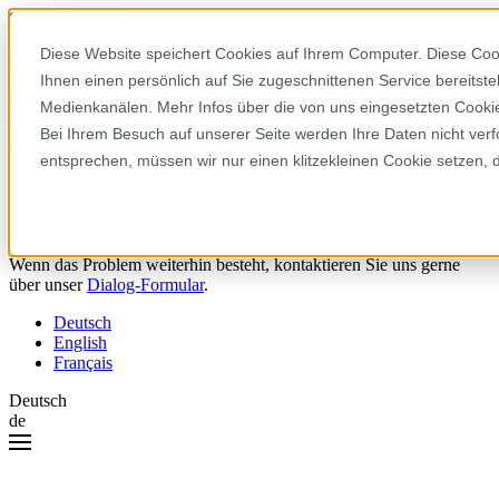
Skip to content
Diese Website speichert Cookies auf Ihrem Computer. Diese Coo
Ihnen einen persönlich auf Sie zugeschnittenen Service bereitst
Hoppla! Da ist etwas schiefgelaufen.
Medienkanälen. Mehr Infos über die von uns eingesetzten Cookies
Bei Ihrem Besuch auf unserer Seite werden Ihre Daten nicht verf
Bitte versuchen Sie Folgendes:
entsprechen, müssen wir nur einen klitzekleinen Cookie setzen, 
Laden Sie die Seite neu.
Leeren Sie Ihren Browser-Cache.
Versuchen Sie es später noch einmal.
Wenn das Problem weiterhin besteht, kontaktieren Sie uns gerne
über unser
Dialog-Formular
.
Deutsch
English
Français
Deutsch
de