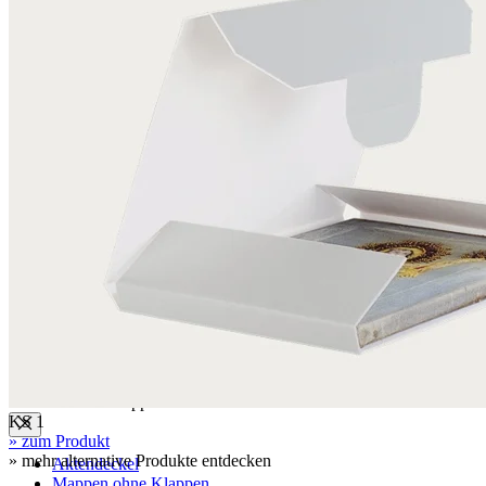
Boxen
Klappkassetten
Wickelverpackungen
Archivboxen
Archivboxen für gerollte Objekte
Schuber, Stehsammler
Stülpboxen
Faltschachtel für Rollfilme
Hülsen
Hülsen aus Museumskarton
Deckel für Hülsen aus Wellpappe
Deckel für Hülsen aus PE Kunststoff
Aktendeckel / Mappen
KS 1
» zum Produkt
» mehr alternative Produkte entdecken
Aktendeckel
Mappen ohne Klappen