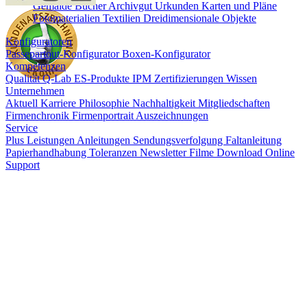
Gemälde
Bücher
Archivgut
Urkunden
Karten und Pläne
Fotomaterialien
Textilien
Dreidimensionale Objekte
Konfiguratoren
Passepartout-Konfigurator
Boxen-Konfigurator
Kompetenzen
Qualität
Q-Lab
ES-Produkte
IPM
Zertifizierungen
Wissen
Unternehmen
Aktuell
Karriere
Philosophie
Nachhaltigkeit
Mitgliedschaften
Firmenchronik
Firmenportrait
Auszeichnungen
Service
Plus Leistungen
Anleitungen
Sendungsverfolgung
Faltanleitung
Papierhandhabung
Toleranzen
Newsletter
Filme
Download
Online
Support