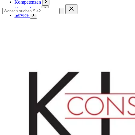
Kompetenzen
Unternehmen
Service
Kontakt
Zum Warenkorb
Anmelden
Deutsch
Deutsch
English
Français
Produkte
Karton
Passepartouts
Wellpappe
Wabe