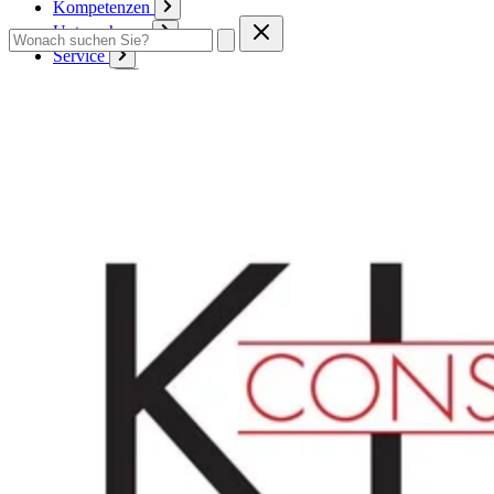
Kompetenzen
Unternehmen
Service
Kontakt
Zum Warenkorb
Anmelden
Deutsch
Deutsch
English
Français
Produkte
Karton
Passepartouts
Wellpappe
Wabe