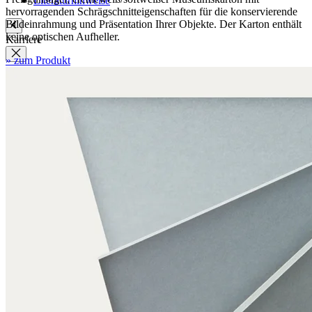
Literaturhinweise
hervorragenden Schrägschnitteigenschaften für die konservierende
Bildeinrahmung und Präsentation Ihrer Objekte. Der Karton enthält
keine optischen Aufheller.
Karriere
» zum Produkt
Unternehmenskultur
Ausbildung
Bewerben
Stellenangebote
Newsletter
Newsletter-Abmeldung
Filme
Unternehmen
Konfiguration
Faltanleitungen