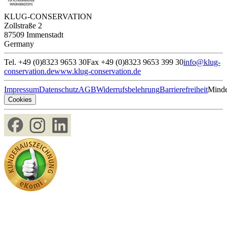
KLUG-CONSERVATION
Zollstraße 2
87509 Immenstadt
Germany
Tel. +49 (0)8323 9653 30
Fax +49 (0)8323 9653 399 30
info@klug-
conservation.de
www.klug-conservation.de
Impressum
Datenschutz
AGB
Widerrufsbelehrung
Barrierefreiheit
Minde
Cookies