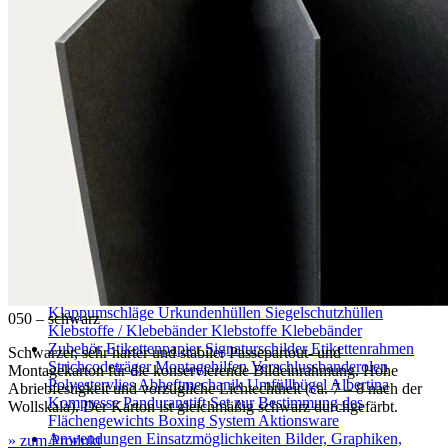
Asien
Produkte
Karton
Passepartoutkarton
Museumskarton
Rückwandkarton
Archivkarton
Fotoarchivkarton
Löschkarton
Passepartouts
Wellpappe
Wabe
Papier
Archivpapier
Museumspapier
Fotoarchivpapier
Japanpapier
Seidenpapier
Archivpapier
transparent
Löschpapier
Boxen
Klappkassetten
Wickelverpackungen
Archivboxen
Archivboxen für gerollte Objekte
Schuber, Stehsammler
Stülpboxen
Faltschachtel für Rollfilme
Boxen-Konfigurator
Hülsen
Aktendeckel / Mappen
Aktendeckel
Mappen ohne
Klappen
Mappen mit Klappen
Mappen mit Mechanik
Graphikbetten
Umschläge / Hüllen
Umschläge mit Nachfalz
Hüllen in U-
Form
Hüllen in L-Form
Hüllen mit Lochrand
Klappumschläge
Urkundenhüllen
Siegelschutzhüllen
050 – schwarz
Klebstoffe / Klebebänder
Klebstoffe
Klebebänder
Zubehör
Etikettenpapier
Signaturschilder
Etikettenrahmen
Schwarzer, sehr harter und stabiler Passepartout- und
Strichcodeträger
Montagehilfen
Verschlussbanderolen
Montagekarton für die konservierende Bildeinrahmung. Hohe
Polyestervlies
Abheftmechanik
Umfüllbügel
Albertina
Abriebfestigkeit und vorzügliche Lichtechtheit (ca. 7 – 8 nach der
Kompresse
Panduranstift
Set zur Bestimmung des
Wollskala). Der Karton ist gleichmäßig schwarz durchgefärbt.
Flächengewichts
Boxing System
Aktionsware
Anwendungen
Einsatzmöglichkeiten
Bilder, Graphiken,
» zum Produkt