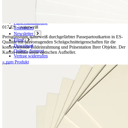
Plus-Leistungen
Anleitungen
Sendungsverfolgung
Faltanleitungen
Papierhandhabung
017 ES – naturweiß
Toleranzen
Newsletter
Preisgünstiger, naturweiß durchgefärbter Passepartoutkarton in ES-
Filme
Qualität mit hervorragenden Schrägschnitteigenschaften für die
Download
konservierende Bildeinrahmung und Präsentation Ihrer Objekte. Der
Online - Support
Karton enthält keine optischen Aufheller.
Vertrag widerrufen
» zum Produkt
Kontakt
Kontaktformular
Ansprechpartner
Vertriebspartner Ausland
Anfahrt
Veranstaltungs- und Messetermine
Karton