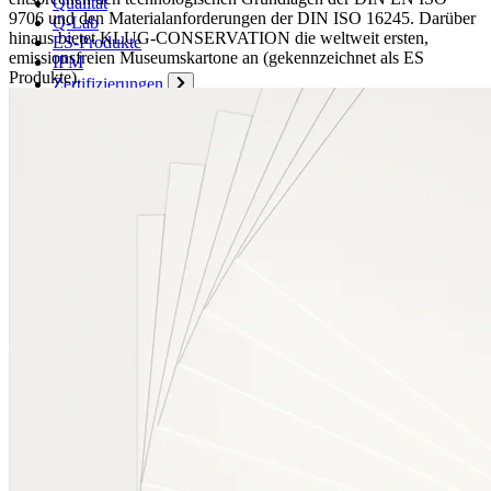
Qualität
9706 und den Materialanforderungen der DIN ISO 16245. Darüber
Q-Lab
hinaus bietet KLUG-CONSERVATION die weltweit ersten,
ES-Produkte
emissionsfreien Museumskartone an (gekennzeichnet als ES
IPM
Produkte).
Zertifizierungen
Wissen
Unternehmen
Aktuell
Karriere
Philosophie
Nachhaltigkeit
Mitgliedschaften
Firmenchronik
Firmenportrait
Auszeichnungen
Service