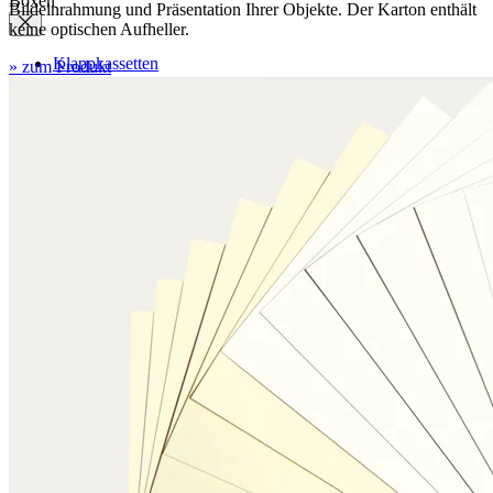
Boxen
Bildeinrahmung und Präsentation Ihrer Objekte. Der Karton enthält
keine optischen Aufheller.
Klappkassetten
» zum Produkt
Wickelverpackungen
Archivboxen
Archivboxen für gerollte Objekte
Schuber, Stehsammler
Stülpboxen
Faltschachtel für Rollfilme
Hülsen
Hülsen aus Museumskarton
Deckel für Hülsen aus Wellpappe
Deckel für Hülsen aus PE Kunststoff
Aktendeckel / Mappen
Aktendeckel
Mappen ohne Klappen