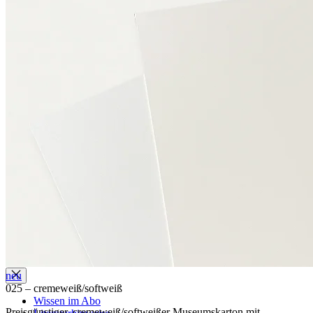
Einsatzmöglichkeiten
Bilder, Graphiken, Gemälde
Bücher
Archivgut
Urkunden
Karten und Pläne
Fotomaterialien
Textilien
Dreidimensionale Objekte
Zertifizierungen
DIN EN ISO 9001
FSC-Zertifizierung
Wissen
neu
025 – cremeweiß/softweiß
Wissen im Abo
Preisgünstiger, cremeweiß/softweißer Museumskarton mit