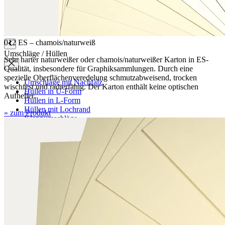
Mappen mit Klappen
Mappen mit Mechanik
Graphikbetten
012 ES – chamois/naturweiß
Umschläge / Hüllen
Sehr harter naturweißer oder chamois/naturweißer Karton in ES-
Qualität, insbesondere für Graphiksammlungen. Durch eine
spezielle Oberflächenveredelung schmutzabweisend, trocken
Umschläge mit Nachfalz
wischfest und radierfähig. Der Karton enthält keine optischen
Hüllen in U-Form
Aufheller.
Hüllen in L-Form
Hüllen mit Lochrand
» zum Produkt
Klappumschläge
Urkundenhüllen
Siegelschutzhüllen
Klebstoffe / Klebebänder
Klebstoffe
Klebebänder