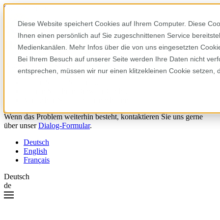
Skip to content
Diese Website speichert Cookies auf Ihrem Computer. Diese Coo
Ihnen einen persönlich auf Sie zugeschnittenen Service bereitst
Hoppla! Da ist etwas schiefgelaufen.
Medienkanälen. Mehr Infos über die von uns eingesetzten Cookies
Bei Ihrem Besuch auf unserer Seite werden Ihre Daten nicht verf
Bitte versuchen Sie Folgendes:
entsprechen, müssen wir nur einen klitzekleinen Cookie setzen, 
Laden Sie die Seite neu.
Leeren Sie Ihren Browser-Cache.
Versuchen Sie es später noch einmal.
Wenn das Problem weiterhin besteht, kontaktieren Sie uns gerne
über unser
Dialog-Formular
.
Deutsch
English
Français
Deutsch
de