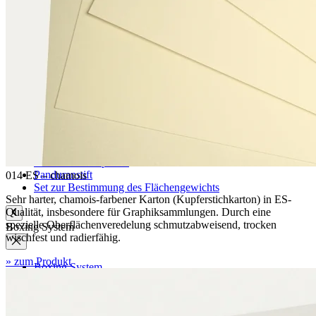
Zubehör
Etikettenpapier
Signaturschilder
Etikettenrahmen
Strichcodeträger
Montagehilfen
Verschlussbanderolen
Polyestervlies
Abheftmechanik
Umfüllbügel
Albertina-Kompresse
Panduranstift
014 ES – chamois
Set zur Bestimmung des Flächengewichts
Sehr harter, chamois-farbener Karton (Kupferstichkarton) in ES-
Qualität, insbesondere für Graphiksammlungen. Durch eine
spezielle Oberflächenveredelung schmutzabweisend, trocken
Boxing System
wischfest und radierfähig.
» zum Produkt
Boxing System
Anwendungen