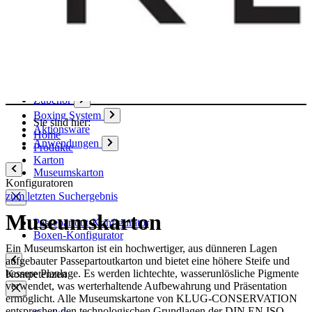
Papier
Boxen
Hülsen
Aktendeckel / Mappen
Umschläge / Hüllen
Klebstoffe / Klebebänder
Zubehör
Boxing System
Sie sind hier:
Aktionsware
Home
Anwendungen
Produkte
Karton
Museumskarton
Konfiguratoren
zum letzten Suchergebnis
Museumskarton
Passepartout-Konfigurator
Boxen-Konfigurator
Ein Museumskarton ist ein hochwertiger, aus dünneren Lagen
aufgebauter Passepartoutkarton und bietet eine höhere Steife und
bessere Planlage. Es werden lichtechte, wasserunlösliche Pigmente
Kompetenzen
verwendet, was werterhaltende Aufbewahrung und Präsentation
ermöglicht. Alle Museumskartone von KLUG-CONSERVATION
entsprechen den technologischen Grundlagen der DIN EN ISO