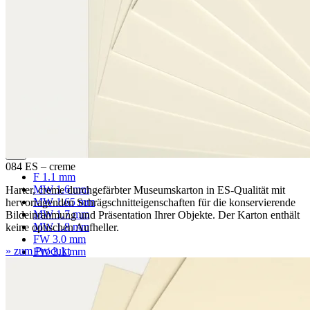
Passepartoutkarton
Museumskarton
Rückwandkarton
Archivkarton
Fotoarchivkarton
Löschkarton
Wellpappe
084 ES – creme
F 1.1 mm
MW 1.6 mm
Harter, creme durchgefärbter Museumskarton in ES-Qualität mit
MW 1.65 mm
hervorragenden Schrägschnitteigenschaften für die konservierende
MW 1.7 mm
Bildeinrahmung und Präsentation Ihrer Objekte. Der Karton enthält
MW 1.8 mm
keine optischen Aufheller.
FW 3.0 mm
» zum Produkt
FW 3.1 mm
EF 2.7 mm
EF 2.7 mm gewölbt
EF 3.0 mm
EB 4.5 mm