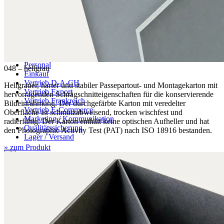
Ansprechpartner
Geschäftsführung
Verwaltung / Finanzen
Personal
048 – hellgrau
Einkauf
Vertrieb D-A-CH
Hellgrauer, harter und stabiler Passepartout- und Montagekarton mit
Vertrieb Export
hervorragenden Schrägschnitteigenschaften für die konservierende
Vertrieb Frankreich
Bildeinrahmung. Der durchgefärbte Karton mit veredelter
Vertrieb E-Commerce
Oberfläche ist schmutzabweisend, trocken wischfest und
Marketing / Kommunikation
radierfähig. Der Karton enthält keine optischen Aufheller und hat
Qualitätssicherung
den Photographic Activity Test (PAT) nach ISO 18916 bestanden.
Lager / Versand
» zum Produkt
Vertriebspartner Ausland
Europa
Nordamerika
Südamerika
Ozeanien