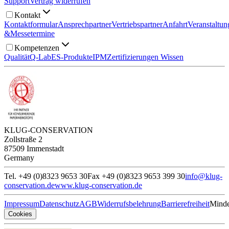
Support
Vertrag widerrufen
Kontakt
Kontaktformular
Ansprechpartner
Vertriebspartner
Anfahrt
Veranstaltun
&
Messetermine
Kompetenzen
Qualität
Q-Lab
ES-Produkte
IPM
Zertifizierungen
Wissen
KLUG-CONSERVATION
Zollstraße 2
87509 Immenstadt
Germany
Tel. +49 (0)8323 9653 30
Fax +49 (0)8323 9653 399 30
info@klug-
conservation.de
www.klug-conservation.de
Impressum
Datenschutz
AGB
Widerrufsbelehrung
Barrierefreiheit
Minde
Cookies