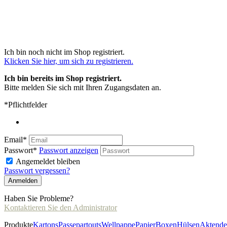
Ich bin noch nicht im Shop registriert.
Klicken Sie hier, um sich zu registrieren.
Ich bin bereits
im Shop registriert.
Bitte
melden
Sie
sich
mit
Ihren
Zugangs
daten
an.
*Pflichtfelder
Email*
Passwort*
Passwort anzeigen
Angemeldet bleiben
Passwort vergessen?
Haben Sie Probleme?
Kontaktieren Sie den Administrator
Produkte
Kartons
Passepartouts
Wellpappe
Papier
Boxen
Hülsen
Aktende