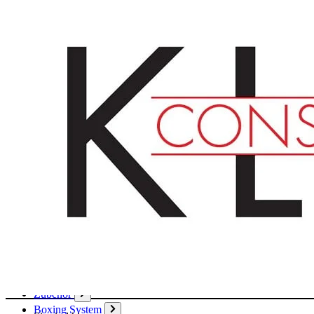
Deutsch
English
Français
Produkte
Karton
Passepartouts
Wellpappe
Wabe
Papier
Boxen
Hülsen
Aktendeckel / Mappen
Umschläge / Hüllen
Klebstoffe / Klebebänder
Zubehör
Boxing System