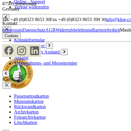
Online - Support
87509 Immenstadt
Vertrag widerrufen
Germany
Tel. +49 (0)8323 9653 30
Fax +49 (0)8323 9653 399 30
info@klug-co
Kontakt
Impressum
Datenschutz
AGB
Widerrufsbelehrung
Barrierefreiheit
Minde
Cookies
Kontaktformular
Ansprechpartner
Vertriebspartner Ausland
Anfahrt
Veranstaltungs- und Messetermine
Karton
Passepartoutkarton
Museumskarton
Rückwandkarton
Archivkarton
Fotoarchivkarton
Löschkarton