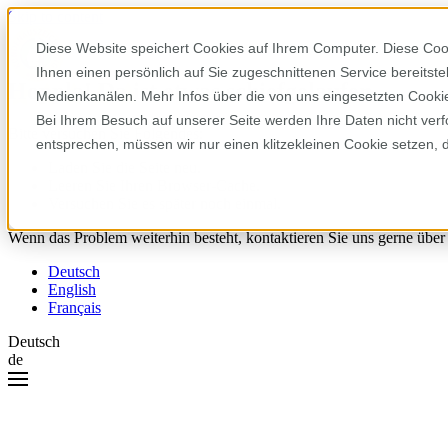
Skip to content
Diese Website speichert Cookies auf Ihrem Computer. Diese Coo
Ihnen einen persönlich auf Sie zugeschnittenen Service bereitst
Hoppla! Da ist etwas schiefgelaufen.
Medienkanälen. Mehr Infos über die von uns eingesetzten Cookies
Bei Ihrem Besuch auf unserer Seite werden Ihre Daten nicht verf
Bitte versuchen Sie Folgendes:
entsprechen, müssen wir nur einen klitzekleinen Cookie setzen, 
Laden Sie die Seite neu.
Leeren Sie Ihren Browser-Cache.
Versuchen Sie es später noch einmal.
Wenn das Problem weiterhin besteht, kontaktieren Sie uns gerne über
Deutsch
English
Français
Deutsch
de