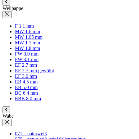
Wellpappe
F 1.1 mm
MW 1.6 mm
MW 1.65 mm
MW 1.7 mm
MW 1.8 mm
FW 3.0 mm
FW 3.1 mm
EF 2.7 mm
EF 2.7 mm gewölbt
EF 3.0 mm
EB 4.5 mm
EB 5.0 mm
BC 6.4 mm
EBB 8.0 mm
Wabe
071 – naturweiß