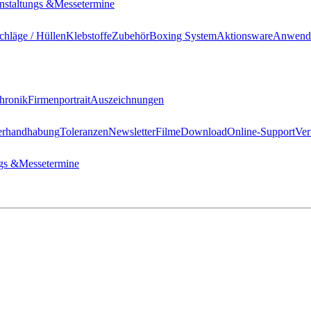
nstaltungs &
Messetermine
hläge / Hüllen
Klebstoffe
Zubehör
Boxing System
Aktionsware
Anwend
hronik
Firmenportrait
Auszeichnungen
erhandhabung
Toleranzen
Newsletter
Filme
Download
Online-Support
Ver
gs &
Messetermine