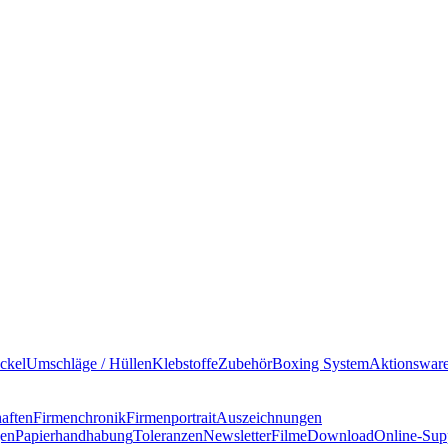
ckel
Umschläge / Hüllen
Klebstoffe
Zubehör
Boxing System
Aktionswar
haften
Firmenchronik
Firmenportrait
Auszeichnungen
gen
Papierhandhabung
Toleranzen
Newsletter
Filme
Download
Online-Sup