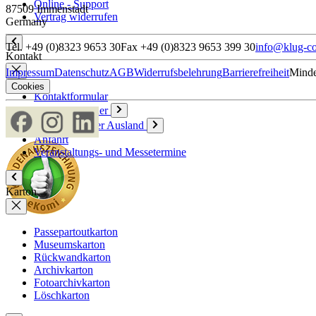
Online - Support
87509 Immenstadt
Vertrag widerrufen
Germany
Tel. +49 (0)8323 9653 30
Fax +49 (0)8323 9653 399 30
info@klug-co
Kontakt
Impressum
Datenschutz
AGB
Widerrufsbelehrung
Barrierefreiheit
Minde
Cookies
Kontaktformular
Ansprechpartner
Vertriebspartner Ausland
Anfahrt
Veranstaltungs- und Messetermine
Karton
Passepartoutkarton
Museumskarton
Rückwandkarton
Archivkarton
Fotoarchivkarton
Löschkarton