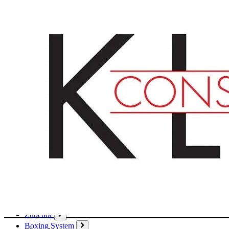
Deutsch
English
Français
Produkte
Karton
Passepartouts
Wellpappe
Wabe
Papier
Boxen
Hülsen
Aktendeckel / Mappen
Umschläge / Hüllen
Klebstoffe / Klebebänder
Zubehör
Boxing System