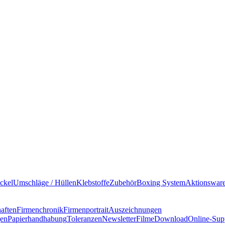
ckel
Umschläge / Hüllen
Klebstoffe
Zubehör
Boxing System
Aktionswar
haften
Firmenchronik
Firmenportrait
Auszeichnungen
gen
Papierhandhabung
Toleranzen
Newsletter
Filme
Download
Online-Sup