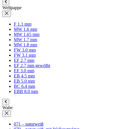
Wellpappe
F 1.1 mm
MW 1.6 mm
MW 1.65 mm
MW 1.7 mm
MW 1.8 mm
FW 3.0 mm
FW 3.1 mm
EF 2.7 mm
EF 2.7 mm gewölbt
EF 3.0 mm
EB 4.5 mm
EB 5.0 mm
BC 6.4 mm
EBB 8.0 mm
Wabe
071 – naturweiß