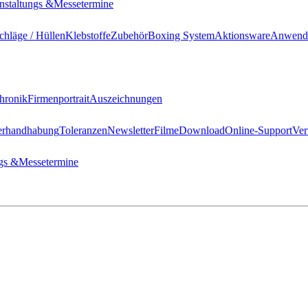
nstaltungs &
Messetermine
hläge / Hüllen
Klebstoffe
Zubehör
Boxing System
Aktionsware
Anwend
hronik
Firmenportrait
Auszeichnungen
erhandhabung
Toleranzen
Newsletter
Filme
Download
Online-Support
Ver
gs &
Messetermine