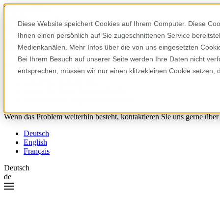
Skip to content
Diese Website speichert Cookies auf Ihrem Computer. Diese Coo
Ihnen einen persönlich auf Sie zugeschnittenen Service bereitst
Hoppla! Da ist etwas schiefgelaufen.
Medienkanälen. Mehr Infos über die von uns eingesetzten Cookies
Bei Ihrem Besuch auf unserer Seite werden Ihre Daten nicht verf
Bitte versuchen Sie Folgendes:
entsprechen, müssen wir nur einen klitzekleinen Cookie setzen, 
Laden Sie die Seite neu.
Leeren Sie Ihren Browser-Cache.
Versuchen Sie es später noch einmal.
Wenn das Problem weiterhin besteht, kontaktieren Sie uns gerne über
Deutsch
English
Français
Deutsch
de