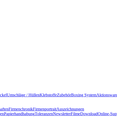
ckel
Umschläge / Hüllen
Klebstoffe
Zubehör
Boxing System
Aktionswar
haften
Firmenchronik
Firmenportrait
Auszeichnungen
gen
Papierhandhabung
Toleranzen
Newsletter
Filme
Download
Online-Sup