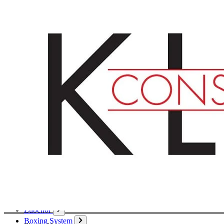
Deutsch
English
Français
Produkte
Karton
Passepartouts
Wellpappe
Wabe
Papier
Boxen
Hülsen
Aktendeckel / Mappen
Umschläge / Hüllen
Klebstoffe / Klebebänder
Zubehör
Boxing System