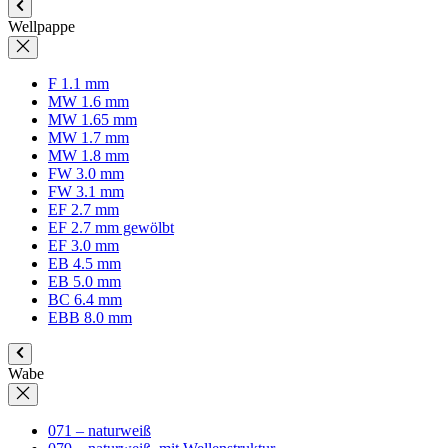
Wellpappe
F 1.1 mm
MW 1.6 mm
MW 1.65 mm
MW 1.7 mm
MW 1.8 mm
FW 3.0 mm
FW 3.1 mm
EF 2.7 mm
EF 2.7 mm gewölbt
EF 3.0 mm
EB 4.5 mm
EB 5.0 mm
BC 6.4 mm
EBB 8.0 mm
Wabe
071 – naturweiß