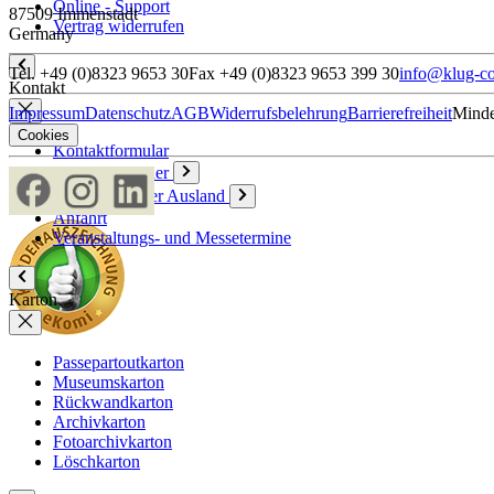
Online - Support
87509 Immenstadt
Vertrag widerrufen
Germany
Tel. +49 (0)8323 9653 30
Fax +49 (0)8323 9653 399 30
info@klug-co
Kontakt
Impressum
Datenschutz
AGB
Widerrufsbelehrung
Barrierefreiheit
Minde
Cookies
Kontaktformular
Ansprechpartner
Vertriebspartner Ausland
Anfahrt
Veranstaltungs- und Messetermine
Karton
Passepartoutkarton
Museumskarton
Rückwandkarton
Archivkarton
Fotoarchivkarton
Löschkarton