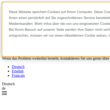
Skip to content
Diese Website speichert Cookies auf Ihrem Computer. Diese Coo
Ihnen einen persönlich auf Sie zugeschnittenen Service bereitst
Hoppla! Da ist etwas schiefgelaufen.
Medienkanälen. Mehr Infos über die von uns eingesetzten Cookies
Bei Ihrem Besuch auf unserer Seite werden Ihre Daten nicht verf
Bitte versuchen Sie Folgendes:
entsprechen, müssen wir nur einen klitzekleinen Cookie setzen, 
Laden Sie die Seite neu.
Leeren Sie Ihren Browser-Cache.
Versuchen Sie es später noch einmal.
Wenn das Problem weiterhin besteht, kontaktieren Sie uns gerne über
Deutsch
English
Français
Deutsch
de