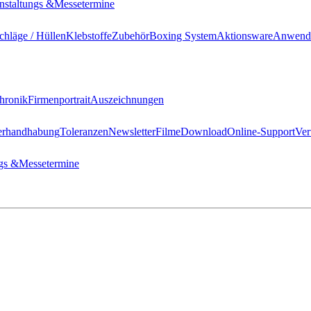
nstaltungs &
Messetermine
hläge / Hüllen
Klebstoffe
Zubehör
Boxing System
Aktionsware
Anwend
hronik
Firmenportrait
Auszeichnungen
erhandhabung
Toleranzen
Newsletter
Filme
Download
Online-Support
Ver
gs &
Messetermine